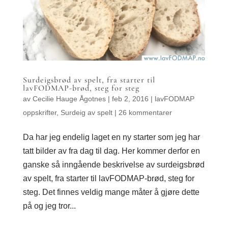
Surdeigsbrød av spelt, fra starter til
lavFODMAP-brød, steg for steg
av
Cecilie Hauge Ågotnes
|
feb 2, 2016
|
lavFODMAP
oppskrifter
,
Surdeig av spelt
|
26 kommentarer
Da har jeg endelig laget en ny starter som jeg har
tatt bilder av fra dag til dag. Her kommer derfor en
ganske så inngående beskrivelse av surdeigsbrød
av spelt, fra starter til lavFODMAP-brød, steg for
steg. Det finnes veldig mange måter å gjøre dette
på og jeg tror...