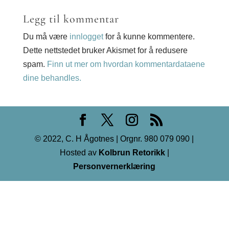
Legg til kommentar
Du må være
innlogget
for å kunne kommentere.
Dette nettstedet bruker Akismet for å redusere
spam.
Finn ut mer om hvordan kommentardataene
dine behandles.
© 2022, C. H Ågotnes | Orgnr. 980 079 090 |
Hosted av
Kolbrun Retorikk
|
Personvernerklæring