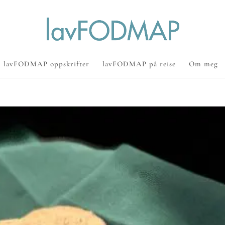
lavFODMAP oppskrifter
lavFODMAP på reise
Om meg