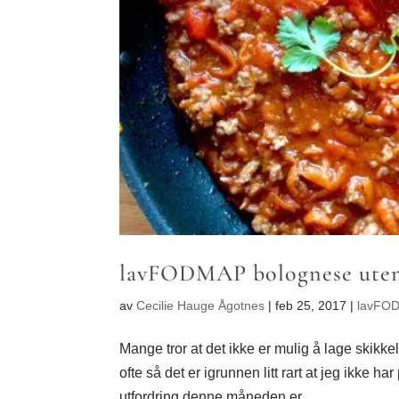
lavFODMAP bolognese uten 
av
Cecilie Hauge Ågotnes
|
feb 25, 2017
|
lavFOD
Mange tror at det ikke er mulig å lage skikk
ofte så det er igrunnen litt rart at jeg ikke 
utfordring denne måneden er...