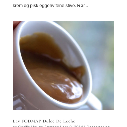
krem og pisk eggehvitene stive. Rør...
Lav FODMAP Dulce De Leche
av
Cecilie Hauge Ågotnes
|
apr 9, 2014
|
Desserter og