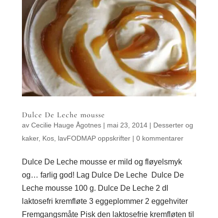
Dulce De Leche mousse
av
Cecilie Hauge Ågotnes
|
mai 23, 2014
|
Desserter og
kaker
,
Kos
,
lavFODMAP oppskrifter
|
0 kommentarer
Dulce De Leche mousse er mild og fløyelsmyk
og… farlig god! Lag Dulce De Leche Dulce De
Leche mousse 100 g. Dulce De Leche 2 dl
laktosefri kremfløte 3 eggeplommer 2 eggehviter
Fremgangsmåte Pisk den laktosefrie kremfløten til