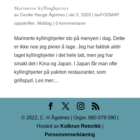
Marinerte kyllinghjerter
av
Cecilie Hauge Ågotnes
|
okt 3, 2020
|
lavFODMAP
oppskrifter
,
Middag
|
0 kommentarer
Marinerte kyllinghjerter sto på menyen i dag. Dette
er ikke noe jeg pleier å lage. Jeg har faktisk aldri
laget kyllinghjerter i det hele tatt, men jeg har
smakt det i Kina og Japan. I Japan får man ofte
kyllinghjerter på yakitori restauranter, som
grillspyd. Les mer:...
© 2022, C. H Ågotnes | Orgnr. 980 079 090 |
Hosted av
Kolbrun Retorikk
|
Personvernerklæring