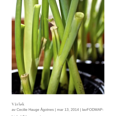
Vårløk
av
Cecilie Hauge Ågotnes
|
mar 13, 2014
|
lavFODMAP-