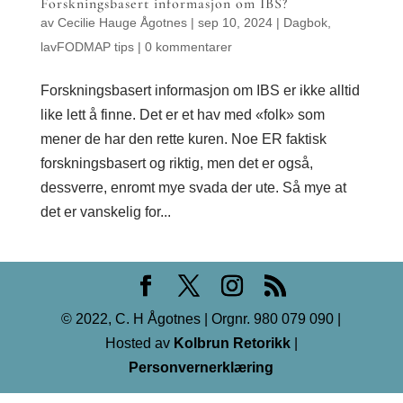
Forskningsbasert informasjon om IBS?
av
Cecilie Hauge Ågotnes
|
sep 10, 2024
|
Dagbok
,
lavFODMAP tips
|
0 kommentarer
Forskningsbasert informasjon om IBS er ikke alltid
like lett å finne. Det er et hav med «folk» som
mener de har den rette kuren. Noe ER faktisk
forskningsbasert og riktig, men det er også,
dessverre, enromt mye svada der ute. Så mye at
det er vanskelig for...
© 2022, C. H Ågotnes | Orgnr. 980 079 090 |
Hosted av
Kolbrun Retorikk
|
Personvernerklæring