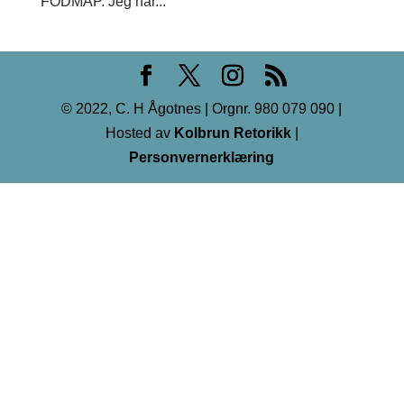
FODMAP. Jeg har...
© 2022, C. H Ågotnes | Orgnr. 980 079 090 |
Hosted av
Kolbrun Retorikk
|
Personvernerklæring