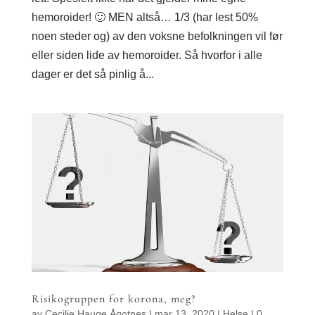
hemoroider! 🙂 MEN altså… 1/3 (har lest 50%
noen steder og) av den voksne befolkningen vil før
eller siden lide av hemoroider. Så hvorfor i alle
dager er det så pinlig å...
Risikogruppen for korona, meg?
av
Cecilie Hauge Ågotnes
|
mar 13, 2020
|
Helse
|
0