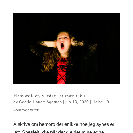
Hemoroider, verdens største tabu
av
Cecilie Hauge Ågotnes
|
jun 13, 2020
|
Helse
|
0
kommentarer
Å skrive om hemoroider er ikke noe jeg synes er
lett. Spesielt ikke når det gjelder mine egne