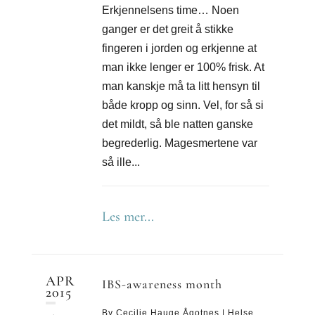
Erkjennelsens time… Noen
ganger er det greit å stikke
fingeren i jorden og erkjenne at
man ikke lenger er 100% frisk. At
man kanskje må ta litt hensyn til
både kropp og sinn. Vel, for så si
det mildt, så ble natten ganske
begrederlig. Magesmertene var
så ille...
Les mer...
APR
IBS-awareness month
2015
By
Cecilie Hauge Ågotnes
|
Helse
,