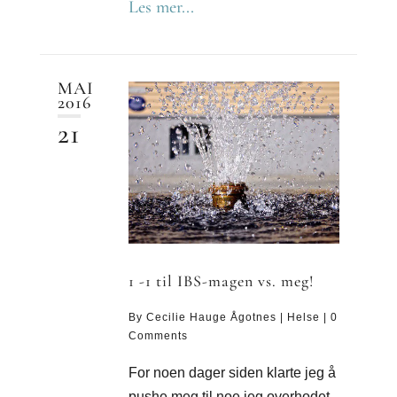
Les mer...
MAI
2016
21
1 -1 til IBS-magen vs. meg!
By
Cecilie Hauge Ågotnes
|
Helse
|
0
Comments
For noen dager siden klarte jeg å
pushe meg til noe jeg overhodet