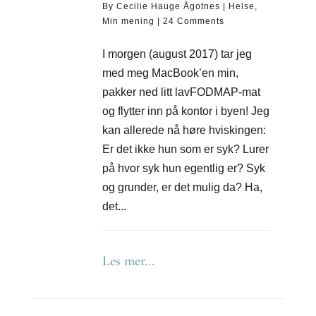
By
Cecilie Hauge Ågotnes
|
Helse
,
Min mening
|
24 Comments
I morgen (august 2017) tar jeg
med meg MacBook’en min,
pakker ned litt lavFODMAP-mat
og flytter inn på kontor i byen! Jeg
kan allerede nå høre hviskingen:
Er det ikke hun som er syk? Lurer
på hvor syk hun egentlig er? Syk
og grunder, er det mulig da? Ha,
det...
Les mer...