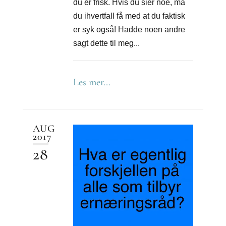
du er frisk. Hvis du sier noe, må
du ihvertfall få med at du faktisk
er syk også! Hadde noen andre
sagt dette til meg...
Les mer...
AUG
2017
28