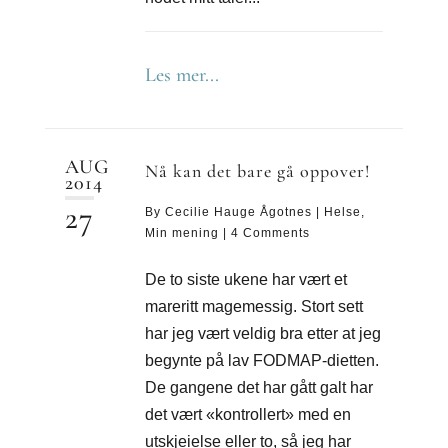
Les mer...
AUG
Nå kan det bare gå oppover!
2014
27
By
Cecilie Hauge Ågotnes
|
Helse
,
Min mening
|
4 Comments
De to siste ukene har vært et
mareritt magemessig. Stort sett
har jeg vært veldig bra etter at jeg
begynte på lav FODMAP-dietten.
De gangene det har gått galt har
det vært «kontrollert» med en
utskjeielse eller to, så jeg har