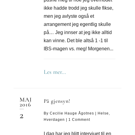
ikke hadde trodd jeg skulle fikse,
men jeg avlyste også et
arrangement jeg egentlig skulle
på… Jeg innser at jeg ikke alltid
kan vinne. Det ble altså 1 -1 til
IBS-magen vs. meg! Morgenen...
Les mer...
MAI
På gjensyn!
2016
2
By
Cecilie Hauge Ågotnes
|
Helse
,
Hverdagen
|
1 Comment
I dag har jeg blitt intervjuet til en