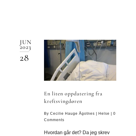
JUN
2023
28
En liten oppdatering fra
kreftsvingdøren
By
Cecilie Hauge Ågotnes
|
Helse
|
0
Comments
Hvordan går det? Da jeg skrev