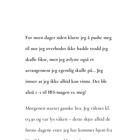
For noen dager siden klarte jeg å pushe meg
til noe jeg overhodet ikke hadde trodd jeg
skulle fikse, men jeg avlyste også et
arrangement jeg egentlig skulle på… Jeg
innser at jeg ikke alltid kan vinne. Det ble
altså 1 -1 til IBS-magen vs. meg!
Morgenen startet ganske bra. Jeg våknet kl.
03.30 og var lys våken – dette skjer alltid de
første dagene etter jeg har kommet hjem fra