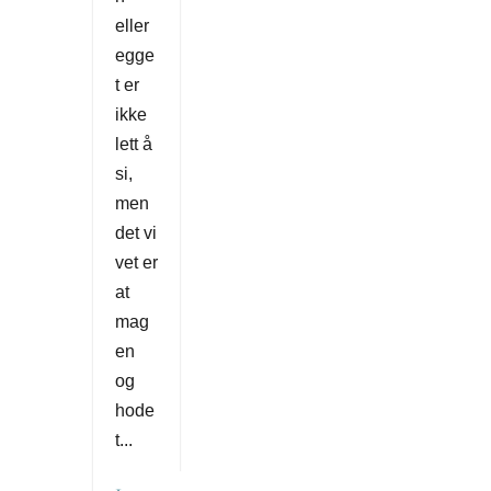
eller
egge
t er
ikke
lett å
si,
men
det vi
vet er
at
mag
en
og
hode
t...