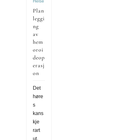
Helse
Plan
leggi
ng
av
hem
oroi
deop
erasj
on
Det
høre
s
kans
kje
rart
ut,