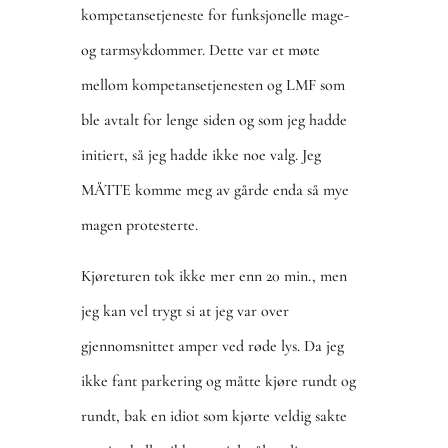
kompetansetjeneste for funksjonelle mage-
og tarmsykdommer. Dette var et møte
mellom kompetansetjenesten og LMF som
ble avtalt for lenge siden og som jeg hadde
initiert, så jeg hadde ikke noe valg. Jeg
MÅTTE komme meg av gårde enda så mye
magen protesterte.
Kjøreturen tok ikke mer enn 20 min., men
jeg kan vel trygt si at jeg var over
gjennomsnittet amper ved røde lys. Da jeg
ikke fant parkering og måtte kjøre rundt og
rundt, bak en idiot som kjørte veldig sakte