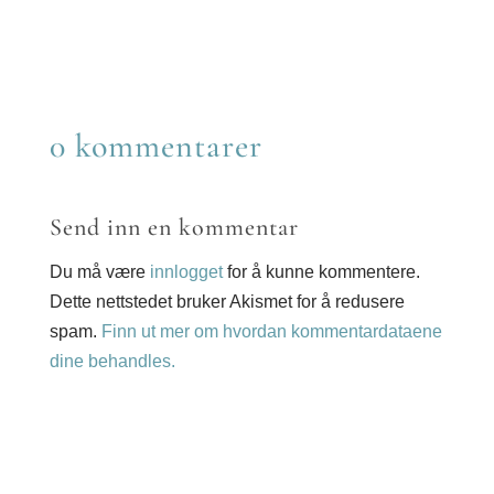
Share
Email
on
WhatsApp
0 kommentarer
Send inn en kommentar
Du må være
innlogget
for å kunne kommentere.
Dette nettstedet bruker Akismet for å redusere
spam.
Finn ut mer om hvordan kommentardataene
dine behandles.