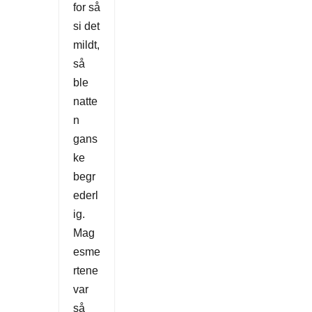
for så
si det
mildt,
så
ble
natte
n
gans
ke
begr
ederl
ig.
Mag
esme
rtene
var
så