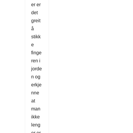
er er
det
greit
å
stikk
e
finge
ren i
jorde
n og
erkje
nne
at
man
ikke
leng
er er