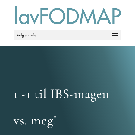
Velg en side
1 -1 til IBS-magen
vs. meg!