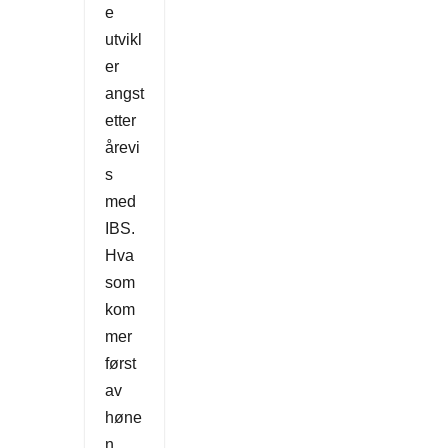
e
utvikl
er
angst
etter
årevi
s
med
IBS.
Hva
som
kom
mer
først
av
høne
n