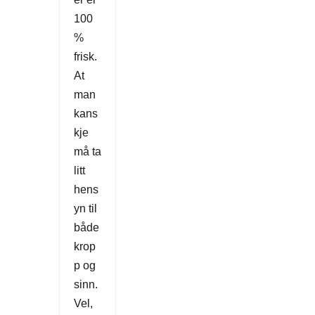
100
%
frisk.
At
man
kans
kje
må ta
litt
hens
yn til
både
krop
p og
sinn.
Vel,