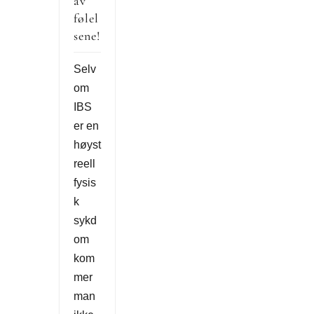
av
følel
sene!
Selv
om
IBS
er en
høyst
reell
fysis
k
sykd
om
kom
mer
man