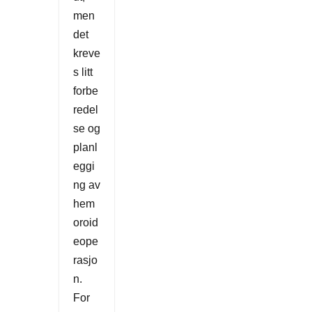
men
det
kreve
s litt
forbe
redel
se og
planl
eggi
ng av
hem
oroid
eope
rasjo
n.
For