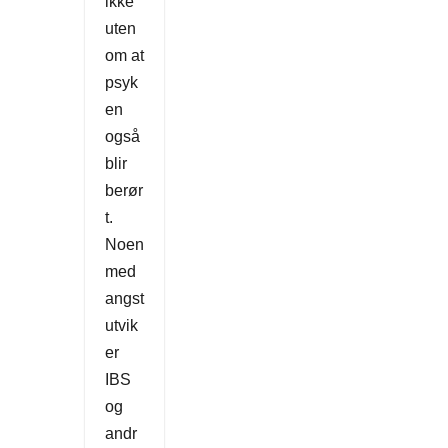
ikke
uten
om at
psyk
en
også
blir
berør
t.
Noen
med
angst
utvik
er
IBS
og
andr