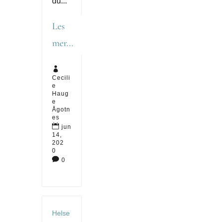
du...
Les
mer...

Cecili
e
Haug
e
Ågotn
es

jun
14,
202
0

0
Helse