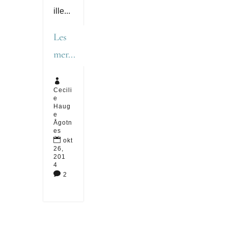
ille...
Les
mer...

Cecili
e
Haug
e
Ågotn
es

okt
26,
201
4

2