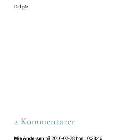
Del på:
Share
on
Share
Facebook
on
Share
Twitter
on
Share
Reddit
on
Share
LinkedIn
on
Share
Email
on
WhatsApp
2 Kommentarer
Mie Andersen
på 2016-02-28 hos 10:38:46