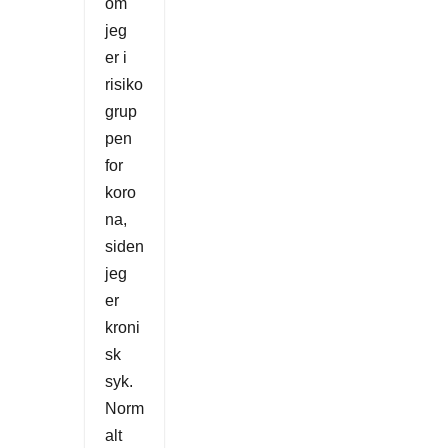
om
jeg
er i
risiko
grup
pen
for
koro
na,
siden
jeg
er
kroni
sk
syk.
Norm
alt