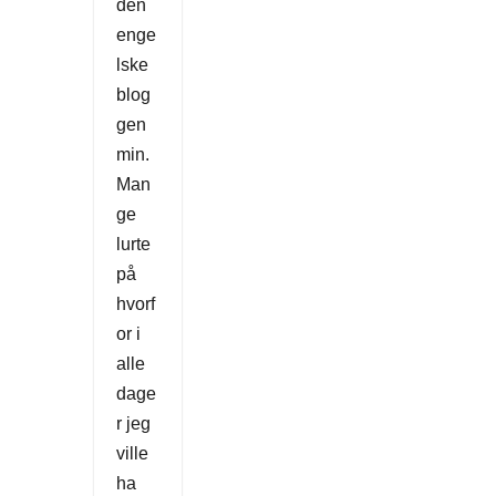
den
enge
lske
blog
gen
min.
Man
ge
lurte
på
hvorf
or i
alle
dage
r jeg
ville
ha