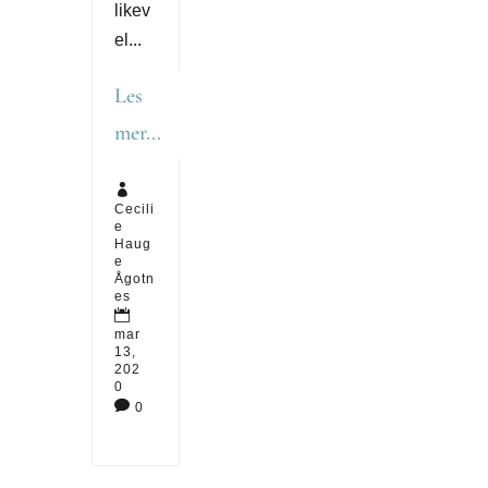
likev
el...
Les
mer...

Cecili
e
Haug
e
Ågotn
es

mar
13,
202
0

0