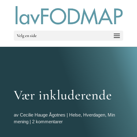
Velg en side
Vær inkluderende
av
Cecilie Hauge Ågotnes
|
Helse
,
Hverdagen
,
Min
mening
|
2 kommentarer