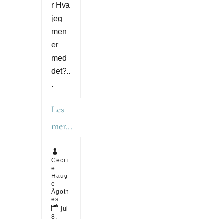
r Hva
jeg
men
er
med
det?..
.
Les
mer...

Cecili
e
Haug
e
Ågotn
es

jul
8,