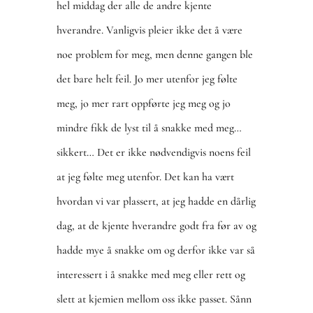
hel middag der alle de andre kjente
hverandre. Vanligvis pleier ikke det å være
noe problem for meg, men denne gangen ble
det bare helt feil. Jo mer utenfor jeg følte
meg, jo mer rart oppførte jeg meg og jo
mindre fikk de lyst til å snakke med meg…
sikkert… Det er ikke nødvendigvis noens feil
at jeg følte meg utenfor. Det kan ha vært
hvordan vi var plassert, at jeg hadde en dårlig
dag, at de kjente hverandre godt fra før av og
hadde mye å snakke om og derfor ikke var så
interessert i å snakke med meg eller rett og
slett at kjemien mellom oss ikke passet. Sånn