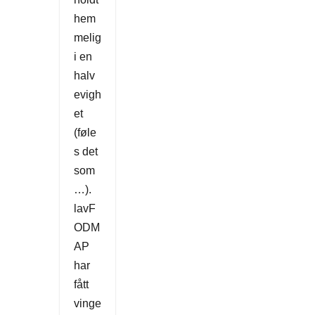
hem
melig
i en
halv
evigh
et
(føle
s det
som
…).
lavF
ODM
AP
har
fått
vinge