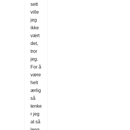
sett
ville
jeg
ikke
vært
det,
tror
jeg.
For å
være
helt
ærlig
så
tenke
r jeg
at så
leng