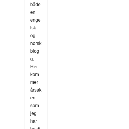
både
en
enge
lsk
og
norsk
blog
g.
Her
kom
mer
årsak
en,
som
jeg
har
holdt