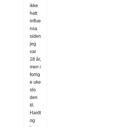
ikke
hatt
influe
nsa
siden
jeg
var
18 år,
men i
forrig
e uke
slo
den
til.
Hardt
og