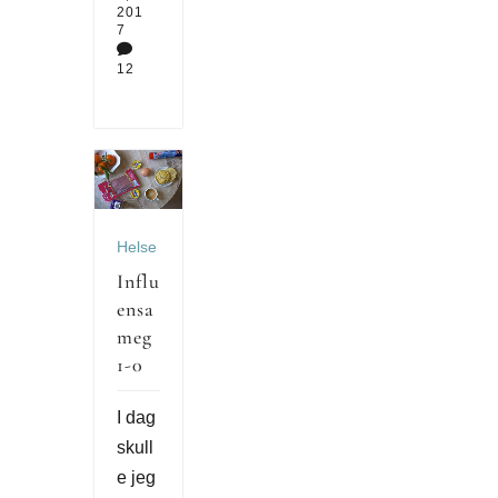
201
7

12
Helse
Influ
ensa
meg
1-0
I dag
skull
e jeg