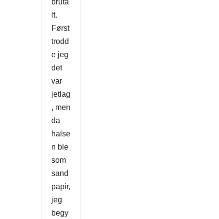
bruta
lt.
Først
trodd
e jeg
det
var
jetlag
, men
da
halse
n ble
som
sand
papir,
jeg
begy