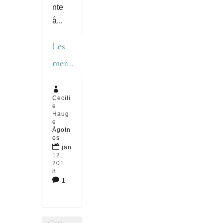
nte
å...
Les
mer...

Cecili
e
Haug
e
Ågotn
es

jan
12,
201
8

1