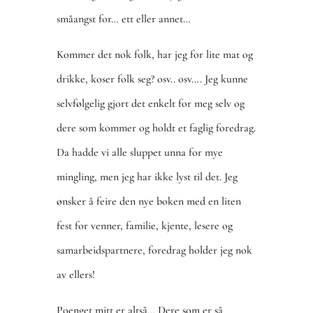
småangst for… ett eller annet…
Kommer det nok folk, har jeg for lite mat og
drikke, koser folk seg? osv.. osv…. Jeg kunne
selvfølgelig gjort det enkelt for meg selv og
dere som kommer og holdt et faglig foredrag.
Da hadde vi alle sluppet unna for mye
mingling, men jeg har ikke lyst til det. Jeg
ønsker å feire den nye boken med en liten
fest for venner, familie, kjente, lesere og
samarbeidspartnere, foredrag holder jeg nok
av ellers!
Poenget mitt er altså… Dere som er så