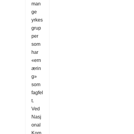
man
ge
yrkes
grup
per
som
har
«ern
ærin
g»
som
fagfel
t.
Ved
Nasj
onal
Kom