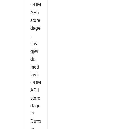
ODM
AP i
store
dage
r.
Hva
gjør
du
med
lavF
ODM
AP i
store
dage
r?
Dette