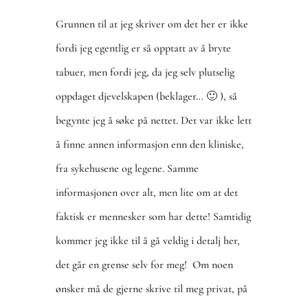
Grunnen til at jeg skriver om det her er ikke
fordi jeg egentlig er så opptatt av å bryte
tabuer, men fordi jeg, da jeg selv plutselig
oppdaget djevelskapen (beklager… 🙂 ), så
begynte jeg å søke på nettet. Det var ikke lett
å finne annen informasjon enn den kliniske,
fra sykehusene og legene. Samme
informasjonen over alt, men lite om at det
faktisk er mennesker som har dette! Samtidig
kommer jeg ikke til å gå veldig i detalj her,
det går en grense selv for meg! Om noen
ønsker må de gjerne skrive til meg privat, på