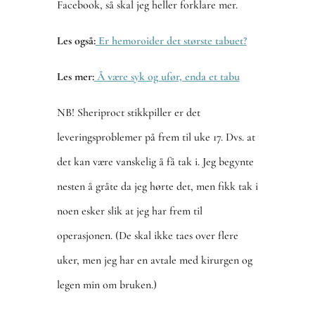
Facebook, så skal jeg heller forklare mer.
Les også:
Er hemoroider det største tabuet?
Les mer:
Å være syk og ufør, enda et tabu
NB! Sheriproct stikkpiller er det
leveringsproblemer på frem til uke 17. Dvs. at
det kan være vanskelig å få tak i. Jeg begynte
nesten å gråte da jeg hørte det, men fikk tak i
noen esker slik at jeg har frem til
operasjonen. (De skal ikke taes over flere
uker, men jeg har en avtale med kirurgen og
legen min om bruken.)