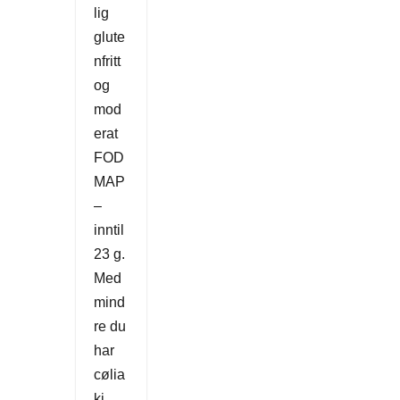
lig
glute
nfritt
og
mod
erat
FOD
MAP
–
inntil
23 g.
Med
mind
re du
har
cølia
ki