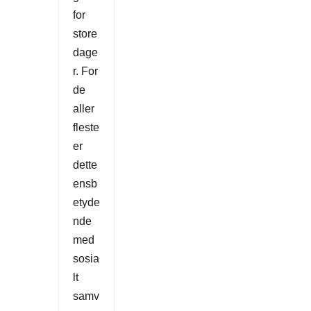
for
store
dage
r. For
de
aller
fleste
er
dette
ensb
etyde
nde
med
sosia
lt
samv