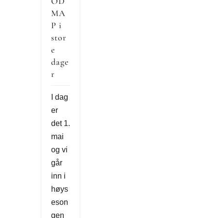
OD
MA
P i
stor
e
dage
r
I dag
er
det 1.
mai
og vi
går
inn i
høys
eson
gen