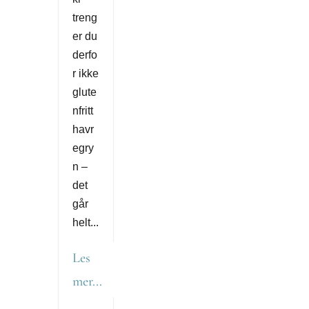
treng
er du
derfo
r ikke
glute
nfritt
havr
egry
n –
det
går
helt...
Les
mer...