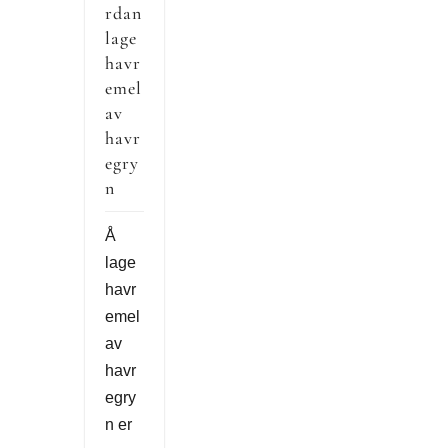
rdan
lage
havr
emel
av
havr
egry
n
Å
lage
havr
emel
av
havr
egry
n er