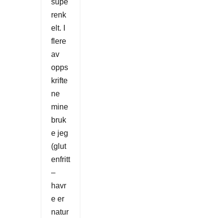
supe
renk
elt. I
flere
av
opps
krifte
ne
mine
bruk
e jeg
(glut
enfritt
–
havr
e er
natur