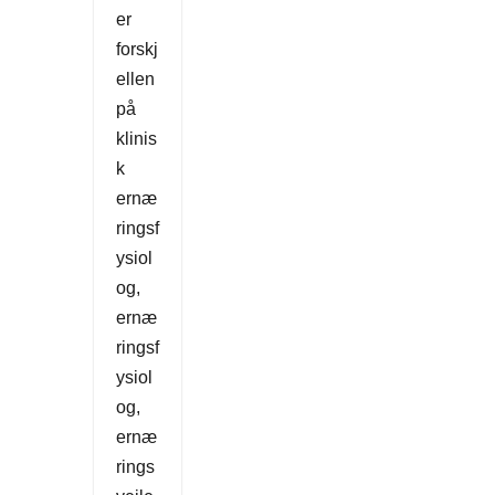
er
forskj
ellen
på
klinis
k
ernæ
ringsf
ysiol
og,
ernæ
ringsf
ysiol
og,
ernæ
rings