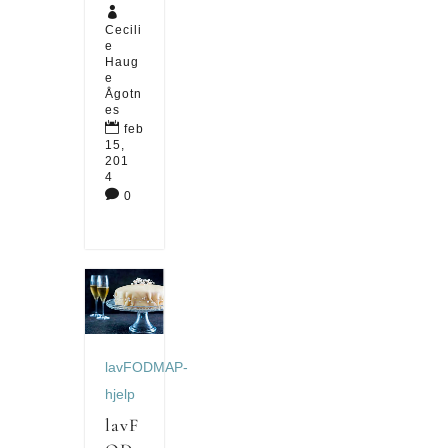

Cecili
e
Haug
e
Ågotn
es

feb
15,
201
4

0
lavFODMAP-
hjelp
lavF