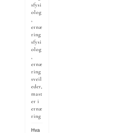
sfysi
olog
,
ernæ
ring
sfysi
olog
,
ernæ
ring
sveil
eder,
mast
er i
ernæ
ring
Hva