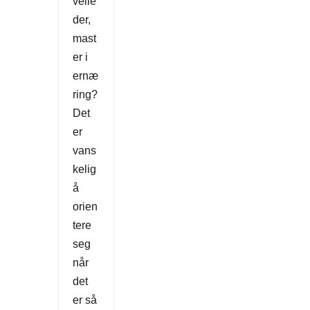
veile
der,
mast
er i
ernæ
ring?
Det
er
vans
kelig
å
orien
tere
seg
når
det
er så