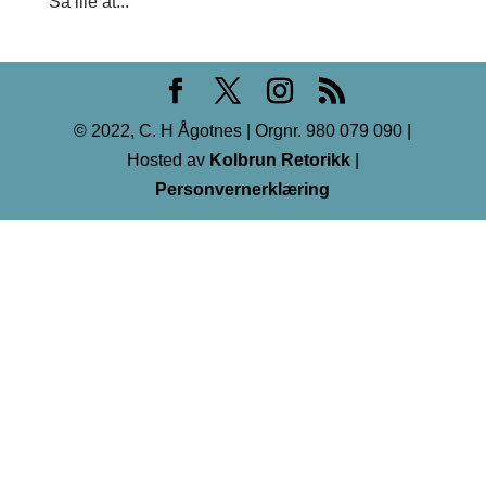
Så ille at...
© 2022, C. H Ågotnes | Orgnr. 980 079 090 |
Hosted av
Kolbrun Retorikk
|
Personvernerklæring