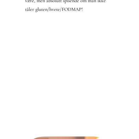
være, men absolutt spisende om man ikke
tåler gluten/hvete/FODMAP!