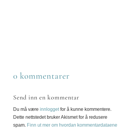
Share
on
Share
Facebook
on
Share
Twitter
on
Share
Reddit
on
Share
LinkedIn
on
Share
Email
on
WhatsApp
0 kommentarer
Send inn en kommentar
Du må være
innlogget
for å kunne kommentere.
Dette nettstedet bruker Akismet for å redusere
spam.
Finn ut mer om hvordan kommentardataene