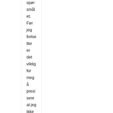
spør
smål
et.
Før
jeg
fortse
tter
er
det
viktig
for
meg
å
presi
sere
at jeg
ikke