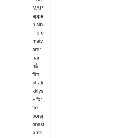
MAP
appe
n sin.
Flere
matv
arer
har
nå
fått
«trafi
kklys
» for
tre
porsj
onsst
ørrel