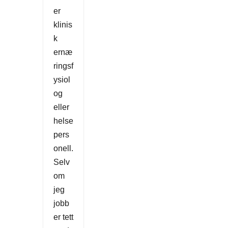
er
klinis
k
ernæ
ringsf
ysiol
og
eller
helse
pers
onell.
Selv
om
jeg
jobb
er tett