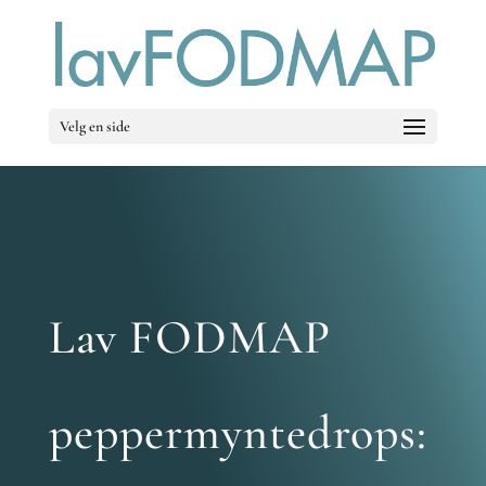
Velg en side
Lav FODMAP
peppermyntedrops: