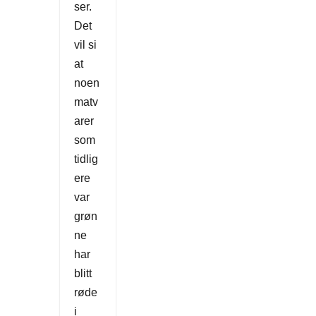
ser.
Det
vil si
at
noen
matv
arer
som
tidlig
ere
var
grøn
ne
har
blitt
røde
i