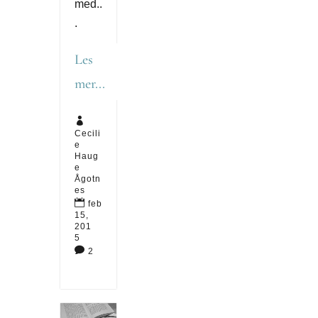
med..
.
Les
mer...

Cecili
e
Haug
e
Ågotn
es

feb
15,
201
5

2