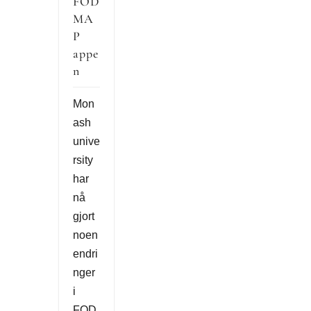
FOD
MA
P
appe
n
Mon
ash
unive
rsity
har
nå
gjort
noen
endri
nger
i
FOD