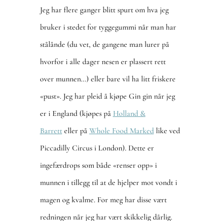
Jeg har flere ganger blitt spurt om hva jeg
bruker i stedet for tyggegummi når man har
stålånde (du vet, de gangene man lurer på
hvorfor i alle dager nesen er plassert rett
over munnen…) eller bare vil ha litt friskere
«pust». Jeg har pleid å kjøpe Gin gin når jeg
er i England (kjøpes på
Holland &
Barrett
eller på
Whole Food Marked
like ved
Piccadilly Circus i London). Dette er
ingefærdrops som både «renser opp» i
munnen i tillegg til at de hjelper mot vondt i
magen og kvalme. For meg har disse vært
redningen når jeg har vært skikkelig dårlig.