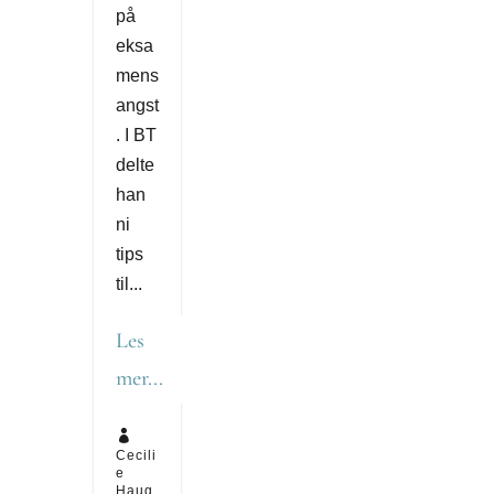
på
eksa
mens
angst
. I BT
delte
han
ni
tips
til...
Les
mer...

Cecili
e
Haug