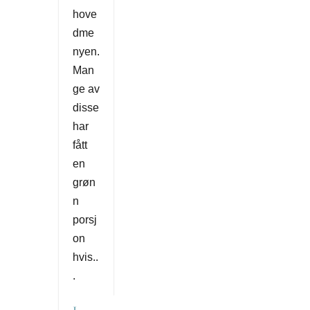
hove
dme
nyen.
Man
ge av
disse
har
fått
en
grøn
n
porsj
on
hvis..
.