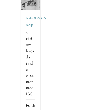
lavFODMAP-
hjelp
5
råd
om
hvor
dan
takl
e
eksa
men
med
IBS
Fordi