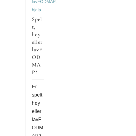
lavFODMAP-
hjelp
Spel
t,
høy
eller
lavF
OD
MA
P?
Er
spelt
høy
eller
lavF
ODM
AP?