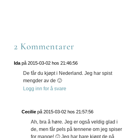
LinkedIn
on
Share
Email
on
WhatsApp
2 Kommentarer
Ida
på 2015-03-02 hos 21:46:56
De får du kjøpt i Nederland. Jeg har spist
mengder av de 🙂
Logg inn for å svare
Cecilie
på 2015-03-02 hos 21:57:56
Ah, bra å høre. Jeg er også veldig glad i
de, men får pels på tennene om jeg spiser
for mange! 🙂 Jeg har bare kjøpt de på