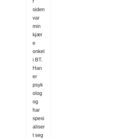
r
siden
var
min
kjær
e
onkel
i BT.
Han
er
psyk
olog
og
har
spesi
aliser
t seg