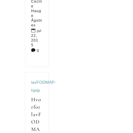
Cecili
e
Haug
e
Ågotn
es

jul
22,
201
5

0
lavFODMAP-
hjelp
Hvo
rfor
lavF
OD
MA