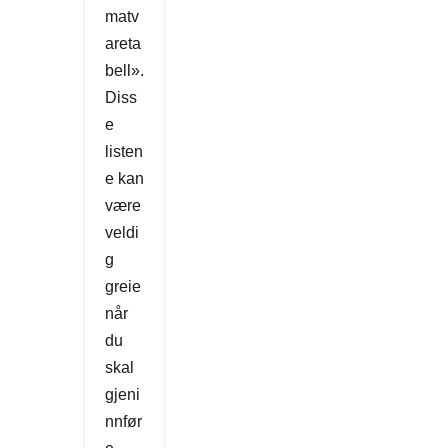
matv
areta
bell».
Diss
e
listen
e kan
være
veldi
g
greie
når
du
skal
gjeni
nnfør