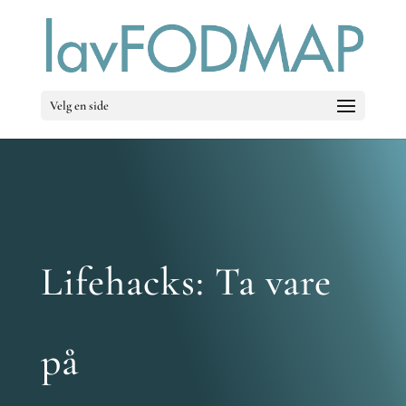
Velg en side
Lifehacks: Ta vare
på