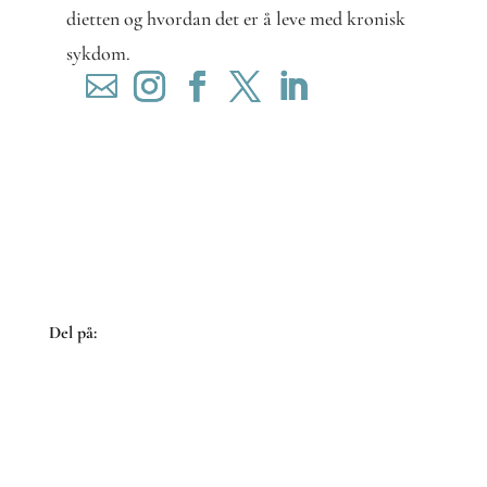
dietten og hvordan det er å leve med kronisk
sykdom.
Del på:
Share
on
Share
Facebook
on