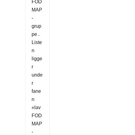
FOD
MAP
-
grup
pe .
Liste
n
ligge
r
unde
r
fane
n
«lav
FOD
MAP
-