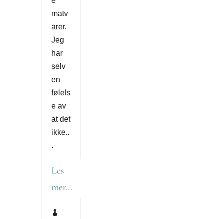
e
matv
arer.
Jeg
har
selv
en
følels
e av
at det
ikke..
.
Les
mer...
