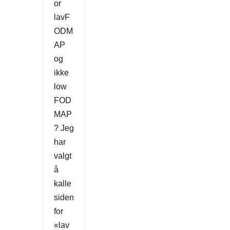
or
lavF
ODM
AP
og
ikke
low
FOD
MAP
? Jeg
har
valgt
å
kalle
siden
for
«lav