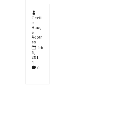

Cecili
e
Haug
e
Ågotn
es

feb
6,
201
4

0