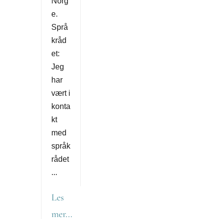
Norg
e.
Språ
kråd
et:
Jeg
har
vært i
konta
kt
med
språk
rådet
...
Les
mer...