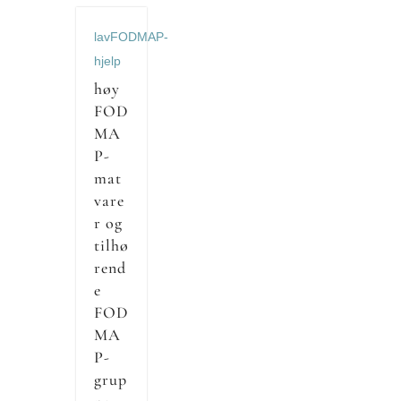
lavFODMAP-
hjelp
høy
FOD
MA
P-
mat
vare
r og
tilhø
rend
e
FOD
MA
P-
grup