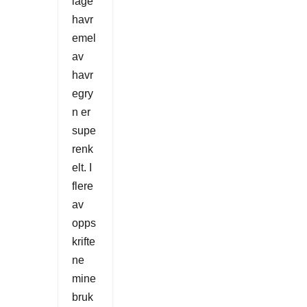
lage
havr
emel
av
havr
egry
n er
supe
renk
elt. I
flere
av
opps
krifte
ne
mine
bruk