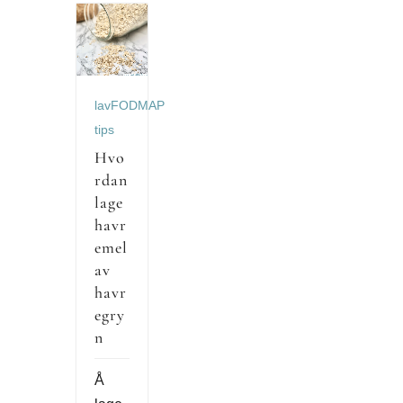
lavFODMAP
tips
Hvo
rdan
lage
havr
emel
av
havr
egry
n
Å