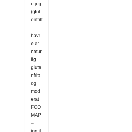
e jeg
(glut
enfritt
–
havr
e er
natur
lig
glute
nfritt
og
mod
erat
FOD
MAP
–
inntil