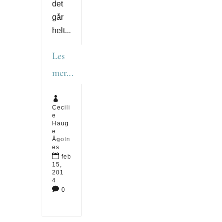
det
går
helt...
Les
mer...

Cecili
e
Haug
e
Ågotn
es

feb
15,
201
4

0