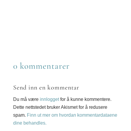
Share
Twitter
on
Share
Reddit
on
Share
LinkedIn
on
Share
Email
on
WhatsApp
0 kommentarer
Send inn en kommentar
Du må være
innlogget
for å kunne kommentere.
Dette nettstedet bruker Akismet for å redusere
spam.
Finn ut mer om hvordan kommentardataene
dine behandles.