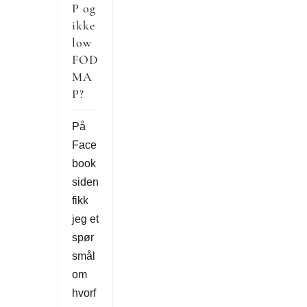
P og
ikke
low
FOD
MA
P?
På
Face
book
siden
fikk
jeg et
spør
smål
om
hvorf