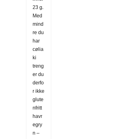
23 g.
Med
mind
re du
har
cølia
ki
treng
er du
derfo
r ikke
glute
nfritt
havr
egry
n –