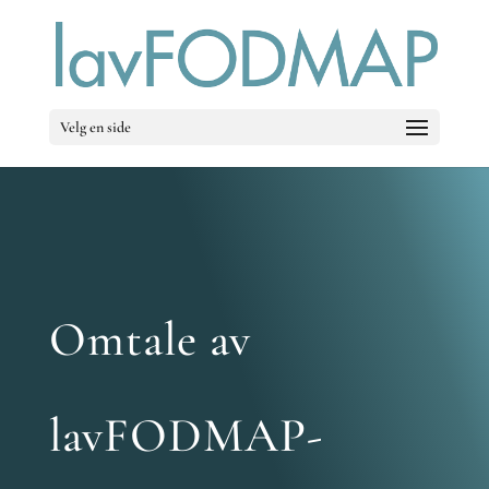
Velg en side
Omtale av
lavFODMAP-