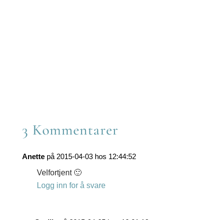
on
Share
Facebook
on
Share
Twitter
on
Share
Reddit
on
Share
LinkedIn
on
Share
Email
on
WhatsApp
3 Kommentarer
Anette
på 2015-04-03 hos 12:44:52
Velfortjent 🙂
Logg inn for å svare