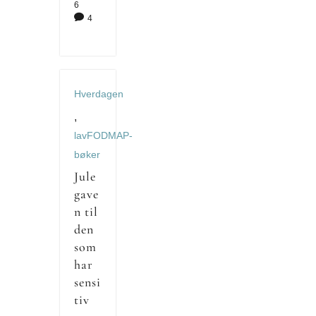
6

4
Hverdagen
,
lavFODMAP-
bøker
Jule
gave
n til
den
som
har
sensi
tiv