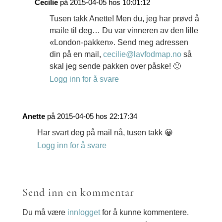
Cecilie
på 2015-04-05 hos 10:01:12
Tusen takk Anette! Men du, jeg har prøvd å
maile til deg… Du var vinneren av den lille
«London-pakken». Send meg adressen
din på en mail,
cecilie@lavfodmap.no
så
skal jeg sende pakken over påske! 🙂
Logg inn for å svare
Anette
på 2015-04-05 hos 22:17:34
Har svart deg på mail nå, tusen takk 😀
Logg inn for å svare
Send inn en kommentar
Du må være
innlogget
for å kunne kommentere.