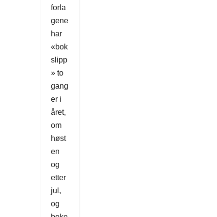
forla
gene
har
«bok
slipp
» to
gang
er i
året,
om
høst
en
og
etter
jul,
og
boke