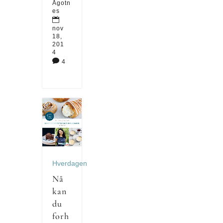
Ågotn
es

nov
18,
201
4

4
Hverdagen
Nå
kan
du
forh