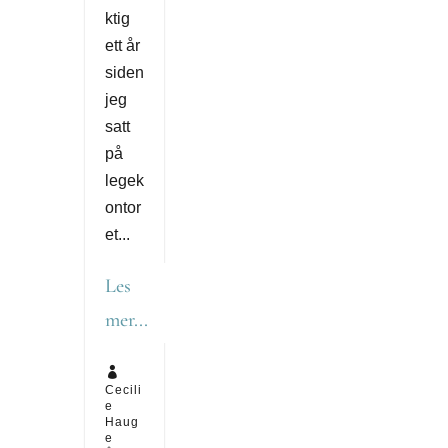
ktig
ett år
siden
jeg
satt
på
legek
ontor
et...
Les
mer...

Cecili
e
Haug
e