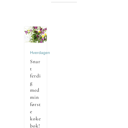
Hverdagen
Snar
t
ferdi
g
med
min
først
e
koke
bok!