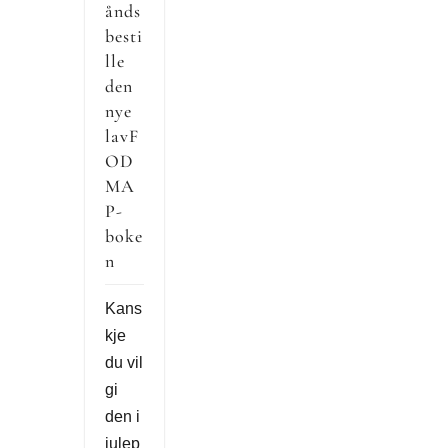
ånds
besti
lle
den
nye
lavF
OD
MA
P-
boke
n
Kans
kje
du vil
gi
den i
julep