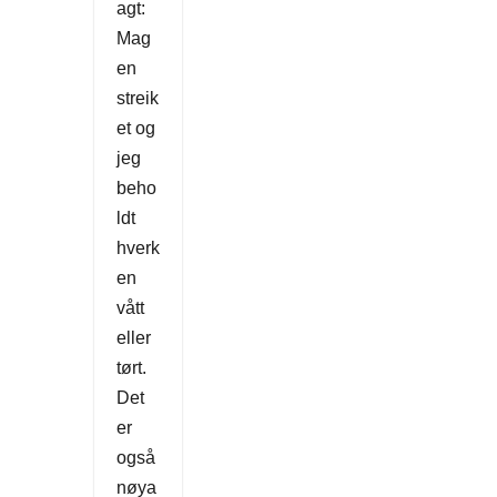
agt:
Mag
en
streik
et og
jeg
beho
ldt
hverk
en
vått
eller
tørt.
Det
er
også
nøya