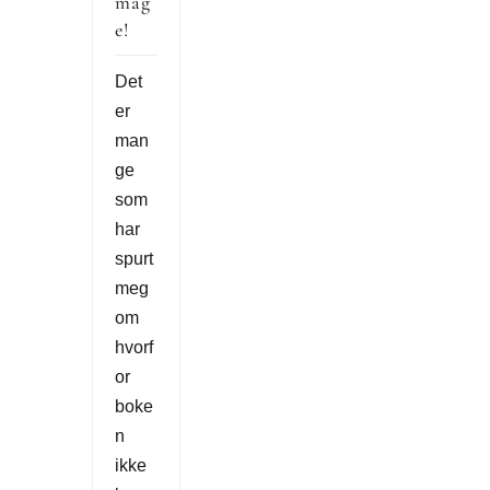
mag
e!
Det
er
man
ge
som
har
spurt
meg
om
hvorf
or
boke
n
ikke