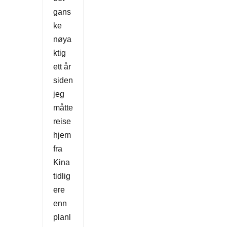
gans
ke
nøya
ktig
ett år
siden
jeg
måtte
reise
hjem
fra
Kina
tidlig
ere
enn
planl