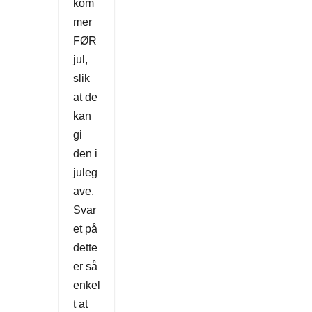
kom
mer
FØR
jul,
slik
at de
kan
gi
den i
juleg
ave.
Svar
et på
dette
er så
enkel
t at