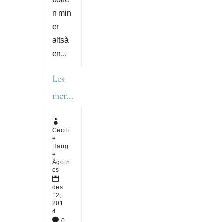
n min
er
altså
en...
Les
mer...

Cecili
e
Haug
e
Ågotn
es

des
12,
201
4

0