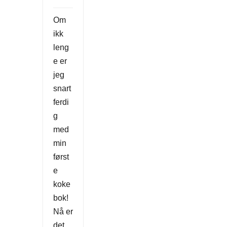
Om
ikk
leng
e er
jeg
snart
ferdi
g
med
min
først
e
koke
bok!
Nå er
det