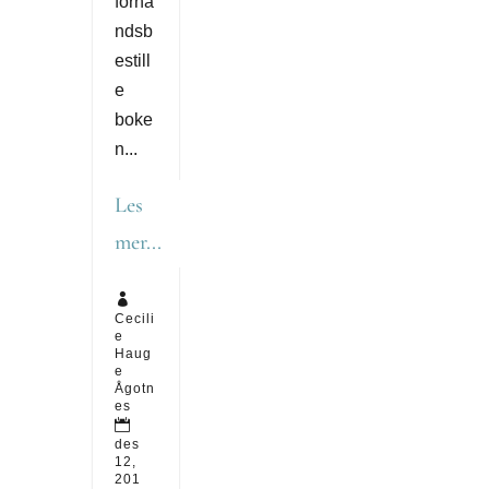
forhå
ndsb
estill
e
boke
n...
Les
mer...

Cecili
e
Haug
e
Ågotn
es

des
12,
201