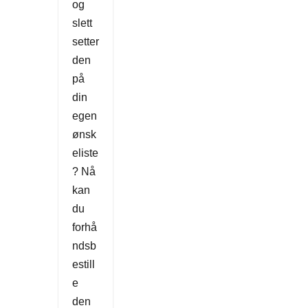
og
slett
setter
den
på
din
egen
ønsk
eliste
? Nå
kan
du
forhå
ndsb
estill
e
den