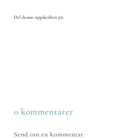
Del denne oppskriften på:
Share
on
Share
Facebook
on
Share
Twitter
on
Share
Reddit
on
Share
LinkedIn
on
Share
Email
on
WhatsApp
0 kommentarer
Send inn en kommentar