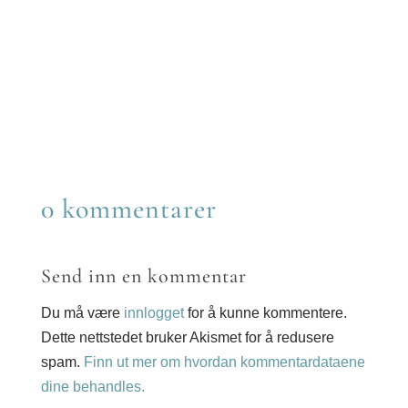
on
Share
Twitter
on
Share
Reddit
on
Share
LinkedIn
on
Share
Email
on
WhatsApp
0 kommentarer
Send inn en kommentar
Du må være
innlogget
for å kunne kommentere.
Dette nettstedet bruker Akismet for å redusere
spam.
Finn ut mer om hvordan kommentardataene
dine behandles.