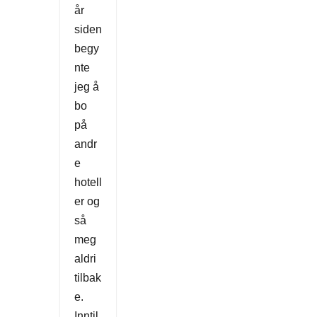
år
siden
begy
nte
jeg å
bo
på
andr
e
hotell
er og
så
meg
aldri
tilbak
e.
Inntil