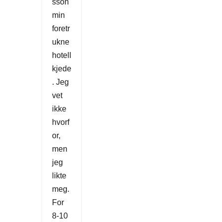
sson
min
foretr
ukne
hotell
kjede
. Jeg
vet
ikke
hvorf
or,
men
jeg
likte
meg.
For
8-10