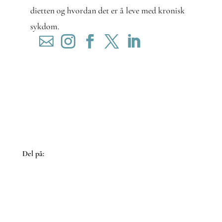
dietten og hvordan det er å leve med kronisk
sykdom.
Del på:
Share
on
Share
Facebook