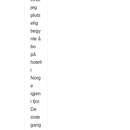
jeg
pluts
elig
begy
nte å
bo
på
hotell
i
Norg
e
igjen
i fjor.
De
siste
gang