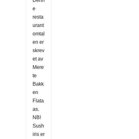
Denn
e
resta
urant
omtal
en er
skrev
et av
Mere
te
Bakk
en
Flata
as.
NB!
Sush
iris er