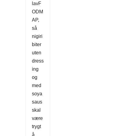
lavF
ODM
AP,
så
nigiri
biter
uten
dress
ing
og
med
soya
saus
skal
være
trygt
å