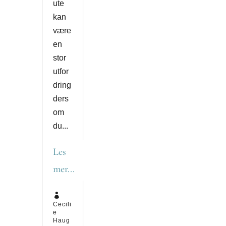
ute
kan
være
en
stor
utfor
dring
ders
om
du...
Les
mer...

Cecili
e
Haug