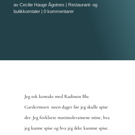
av
Cecilie Hauge Ågotnes
|
Restaurant- og
butikkomtaler
|
0 kommentarer
Jeg tok kontakt med Radisson Blu
Gardermoen noen dager før jeg skulle spise
der. Jeg forklarte matintoleransene mine, hva
jeg kunne spise og hva jeg ikke kunnne spise.