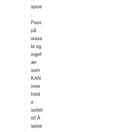
spise
.
Pass
på
wasa
bi og
ingef
ær
som
KAN
inne
hold
e
sorbit
ol! Å
spise