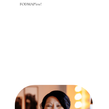
FODMAP’ere!