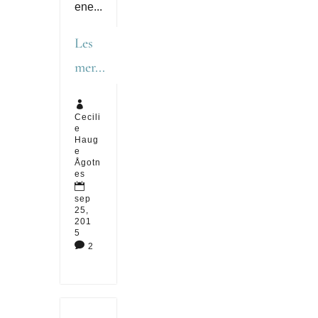
ene...
Les
mer...

Cecili
e
Haug
e
Ågotn
es

sep
25,
201
5

2