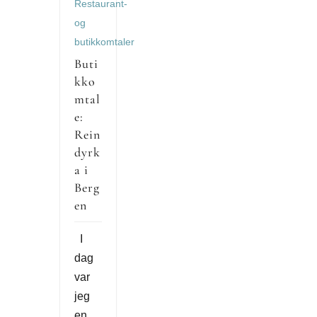
Restaurant-
og
butikkomtaler
Buti
kko
mtal
e:
Rein
dyrk
a i
Berg
en
I
dag
var
jeg
en