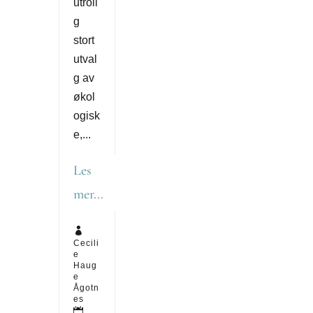
utroli
g
stort
utval
g av
økol
ogisk
e,...
Les
mer...

Cecili
e
Haug
e
Ågotn
es
