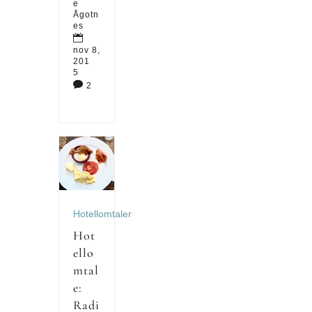
e
Ågotn
es

nov 8,
201
5

2
Hotellomtaler
Hot
ello
mtal
e:
Radi