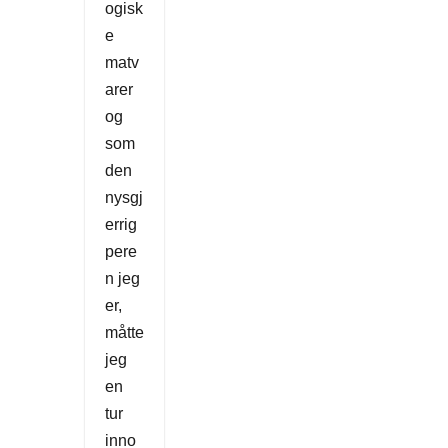
ogisk
e
matv
arer
og
som
den
nysgj
errig
pere
n jeg
er,
måtte
jeg
en
tur
inno