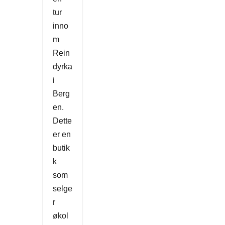
tur
inno
m
Rein
dyrka
i
Berg
en.
Dette
er en
butik
k
som
selge
r
økol