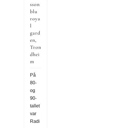
sson
blu
roya
l
gard
en,
Tron
dhei
m
På
80-
og
90-
tallet
var
Radi