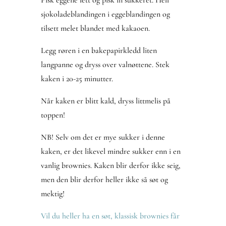
Pisk eggene lett og pisk in sukkeret. Hell
sjokoladeblandingen i eggeblandingen og
tilsett melet blandet med kakaoen.
Legg røren i en bakepapirkledd liten
langpanne og dryss over valnøttene. Stek
kaken i 20-25 minutter.
Når kaken er blitt kald, dryss littmelis på
toppen!
NB! Selv om det er mye sukker i denne
kaken, er det likevel mindre sukker enn i en
vanlig brownies. Kaken blir derfor ikke seig,
men den blir derfor heller ikke så søt og
mektig!
Vil du heller ha en søt, klassisk brownies får