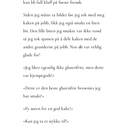
kan bli full klaff på første forsøk.
Siden jeg måtte ta bildet før jeg tok med meg
kaken på jobb, fikk jeg også smakt en liten
bit. Den lille biten jeg smakte var ikke vond
så jeg tok sjansen på å dele kaken med de
andre grunderne på jobb. Noe
de
var veldig
glade for!
«Jeg liker egentlig ikke glutenfritt, men dette
var kjempegodt!»
«Dette er den beste glutenfrie brownies jeg
har smakt!»
«Fy søren for en god kake!»
«Kan jeg ta et stykke til?»