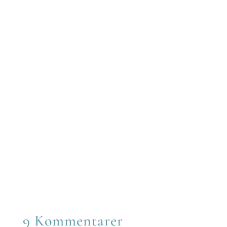
Share on Facebook
Share on Twitter
Share on Reddit
Share on LinkedIn
Share on Email
Share on WhatsApp
9 Kommentarer