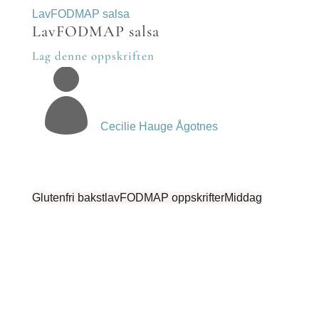
LavFODMAP salsa
LavFODMAP salsa
Lag denne oppskriften

Cecilie Hauge Ågotnes
Glutenfri bakst
lavFODMAP oppskrifter
Middag