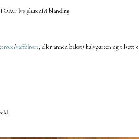
. TORO lys glutenfri blanding.
kerøre
/
vaffelrøre
, eller annen bakst) halvparten og tilsett
eld.