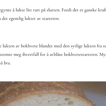
ynte å lukte litt rart på slutten. Fordi det er ganske kraf
a det egentlig luktet av starteren.
 lukten av bokhvete blandet med den syrlige lukten fra su
estemte meg ihvertfall for å avblåse bokhvetestarteren. 
så bra.