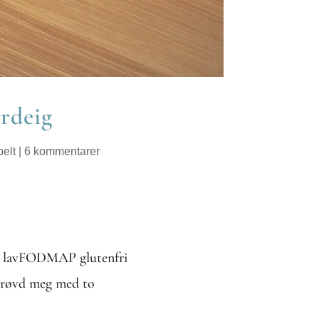
rdeig
elt
|
6 kommentarer
age lavFODMAP glutenfri
 prøvd meg med to