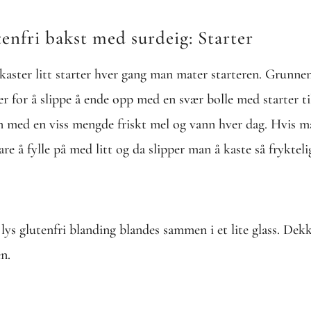
fri bakst med surdeig: Starter
aster litt starter hver gang man mater starteren. Grunnen 
 er for å slippe å ende opp med en svær bolle med starter t
n med en viss mengde friskt mel og vann hver dag. Hvis ma
re å fylle på med litt og da slipper man å kaste så fryktel
lys glutenfri blanding blandes sammen i et lite glass. Dekk
n.