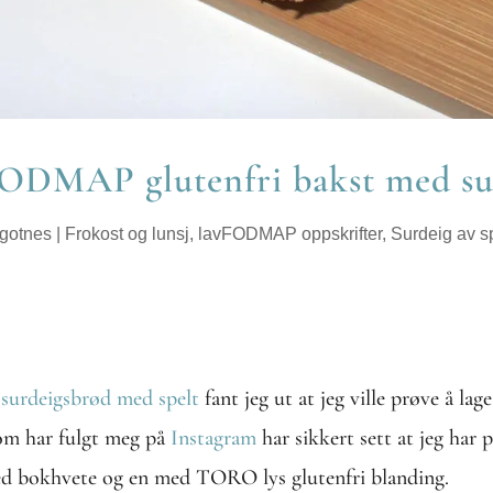
ODMAP glutenfri bakst med su
gotnes
|
Frokost og lunsj
,
lavFODMAP oppskrifter
,
Surdeig av sp
surdeigsbrød med spelt
fant jeg ut at jeg ville prøve å l
om har fulgt meg på
Instagram
har sikkert sett at jeg har
 med bokhvete og en med TORO lys glutenfri blanding.