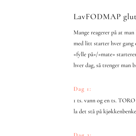
LavFODMAP gluten
Mange reagerer på at man k
med litt starter hver gang
«fylle på»/»mate» startere
hver dag, så trenger man ba
Dag 1:
1 ts. vann og en ts. TORO 
la det stå på kjøkkenbenke
Dag 2: