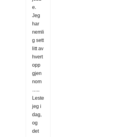
e.
Jeg
har
nemli
g sett
litt av
hvert
opp
gjen
nom
…..
Leste
jeg i
dag,
og
det