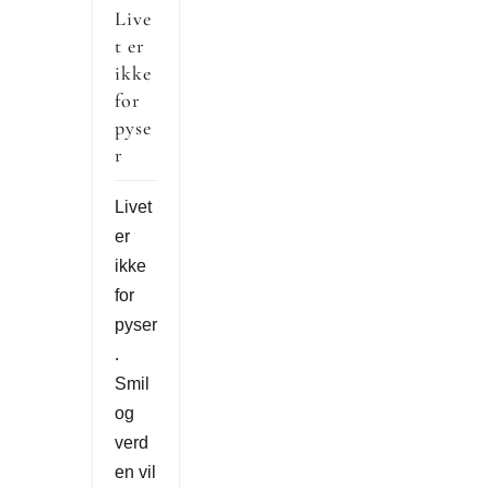
Live
t er
ikke
for
pyse
r
Livet
er
ikke
for
pyser
.
Smil
og
verd
en vil