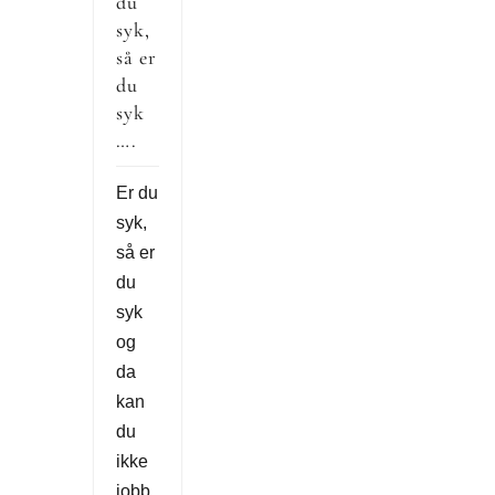
du
syk,
så er
du
syk
….
Er du
syk,
så er
du
syk
og
da
kan
du
ikke
jobb