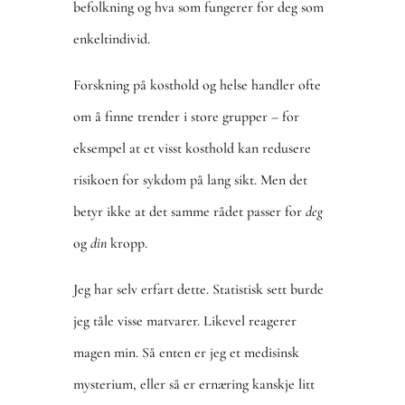
befolkning og hva som fungerer for deg som
enkeltindivid.
Forskning på kosthold og helse handler ofte
om å finne trender i store grupper – for
eksempel at et visst kosthold kan redusere
risikoen for sykdom på lang sikt. Men det
betyr ikke at det samme rådet passer for
deg
og
din
kropp.
Jeg har selv erfart dette. Statistisk sett burde
jeg tåle visse matvarer. Likevel reagerer
magen min. Så enten er jeg et medisinsk
mysterium, eller så er ernæring kanskje litt