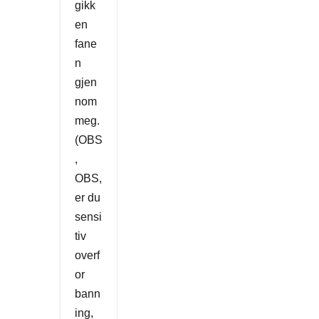
gikk
en
fane
n
gjen
nom
meg.
(OBS
,
OBS,
er du
sensi
tiv
overf
or
bann
ing,