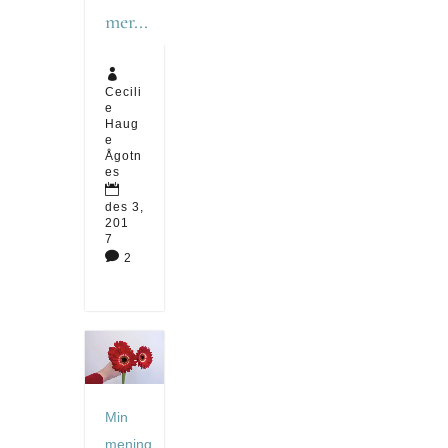
mer...

Cecili
e
Haug
e
Ågotn
es

des 3,
201
7

2
Min
mening