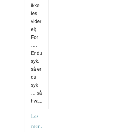
ikke
les
vider
e!)
For
….
Er du
syk,
så er
du
syk
… så
hva...
Les
mer...