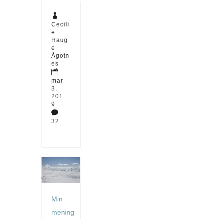

Cecili
e
Haug
e
Ågotn
es

mar
3,
201
9

32
Min
mening