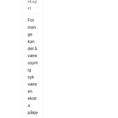
skap
et
For
man
ge
kan
det å
være
usynl
ig
syk
være
en
ekstr
a
påkje