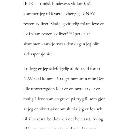
(EDS – kronisk bindevevssykdom), så
kommer jeg til å være avhengig av NAV
resten av livet. Skal jeg virkelig måtte leve et
liv i skam resten av livet? Håpet er at
skammen kanskje avtar den dagen jeg blir
alderspensjonist…
I tillegg er jeg selvfølgelig alltid redd for at
NAV skal komme å ta grunnmuren min: Den
lille uføretrygden (det er en myte at det er
mulig å leve som en greve på trygd), som gjør
at jeg er sikret økonomisk når jeg er for syk
til å ha restarbeidsevne i det hele tatt. Av og