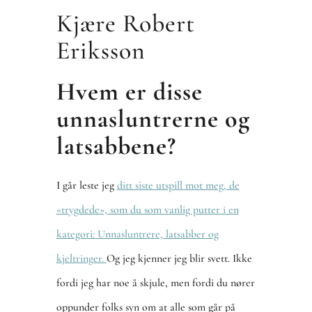
Kjære Robert
Eriksson
Hvem er disse
unnasluntrerne og
latsabbene?
I går leste jeg
ditt siste utspill mot meg, de
«trygdede», som du som vanlig putter i en
kategori: Unnasluntrere, latsabber og
kjeltringer.
Og jeg kjenner jeg blir svett. Ikke
fordi jeg har noe å skjule, men fordi du nører
oppunder folks syn om at alle som går på