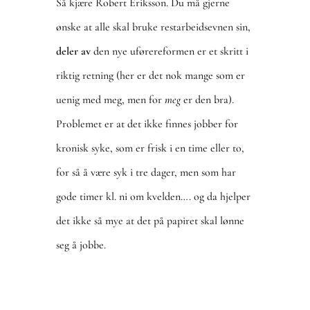
Så kjære Robert Eriksson. Du må gjerne
ønske at alle skal bruke restarbeidsevnen sin,
deler av
den nye uførereformen er et skritt i
riktig retning (her er det nok mange som er
uenig med meg, men for
meg
er den bra).
Problemet er at det ikke finnes jobber for
kronisk syke, som er frisk i en time eller to,
for så å være syk i tre dager, men som har
gode timer kl. ni om kvelden…. og da hjelper
det ikke så mye at det på papiret skal lønne
seg å jobbe.