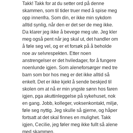
Takk! Takk for at du setter ord på denne
skammen, som til tider truer med å spise meg
opp innenfra. Som din, er ikke min sykdom
alltid synlig, når den er det ser de meg ikke.
Da klarer jeg ikke å bevege meg ute. Jeg kler
meg også pent når jeg skal ut, det handler om
å føle seg vel, og er et forsøk på å beholde
noe av selvrespekten. Etter noen
anstrengelser er det hviledager, for å fungere
noenlunde igjen. Som aleneforsørger med tre
barn som bor hos meg er det ikke alltid så
enkelt. Det er ikke kjekt å sende beskjed til
skolen om at nå er min yngste sønn hos faren
igjen, pga akuttinleggelse på sykehuset, nok
en gang. Jobb, kolleger, voksenkontakt, miljø,
føle seg nyttig. Jeg skulle så gjerne, og håper
fortsatt at det skal finnes en mulighet. Takk
igjen, Cecilie, jeg føler meg ikke fullt så alene
med skammen.