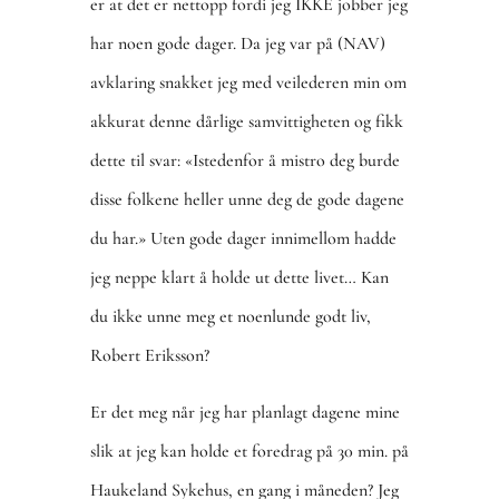
er at det er nettopp fordi jeg IKKE jobber jeg
har noen gode dager. Da jeg var på (NAV)
avklaring snakket jeg med veilederen min om
akkurat denne dårlige samvittigheten og fikk
dette til svar: «Istedenfor å mistro deg burde
disse folkene heller unne deg de gode dagene
du har.» Uten gode dager innimellom hadde
jeg neppe klart å holde ut dette livet… Kan
du ikke unne meg et noenlunde godt liv,
Robert Eriksson?
Er det meg når jeg har planlagt dagene mine
slik at jeg kan holde et foredrag på 30 min. på
Haukeland Sykehus, en gang i måneden? Jeg