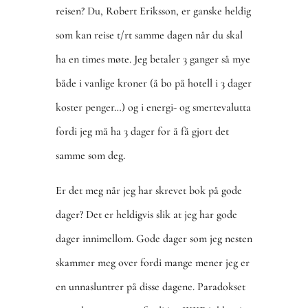
reisen? Du, Robert Eriksson, er ganske heldig
som kan reise t/rt samme dagen når du skal
ha en times møte. Jeg betaler 3 ganger så mye
både i vanlige kroner (å bo på hotell i 3 dager
koster penger…) og i energi- og smertevalutta
fordi jeg må ha 3 dager for å få gjort det
samme som deg.
Er det meg når jeg har skrevet bok på gode
dager? Det er heldigvis slik at jeg har gode
dager innimellom. Gode dager som jeg nesten
skammer meg over fordi mange mener jeg er
en unnasluntrer på disse dagene. Paradokset