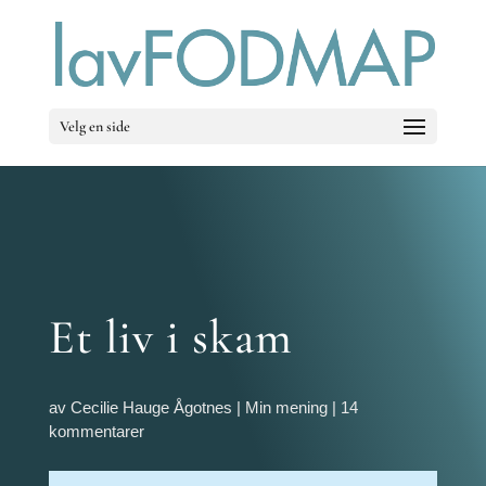
Velg en side
Et liv i skam
av
Cecilie Hauge Ågotnes
|
Min mening
|
14
kommentarer