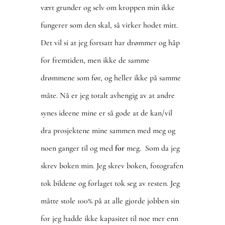
vært grunder og selv om kroppen min ikke
fungerer som den skal, så virker hodet mitt.
Det vil si at jeg fortsatt har drømmer og håp
for fremtiden, men ikke de samme
drømmene som før, og heller ikke på samme
måte. Nå er jeg totalt avhengig av at andre
synes ideene mine er så gode at de kan/vil
dra prosjektene mine sammen med meg og
noen ganger til og med
for
meg. Som da jeg
skrev boken min. Jeg skrev boken, fotografen
tok bildene og forlaget tok seg av resten. Jeg
måtte stole 100% på at alle gjorde jobben sin
for jeg hadde ikke kapasitet til noe mer enn