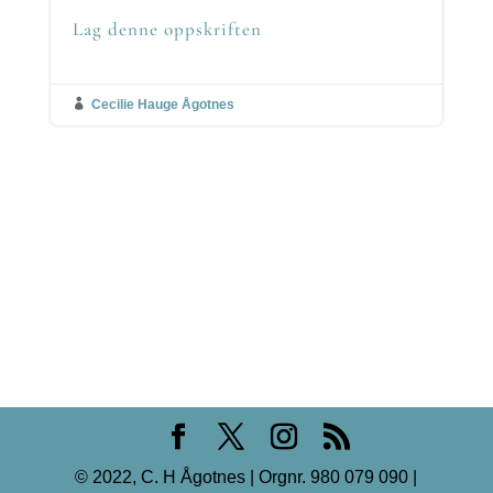
Lag denne oppskriften

Cecilie Hauge Ågotnes
© 2022, C. H Ågotnes | Orgnr. 980 079 090 |