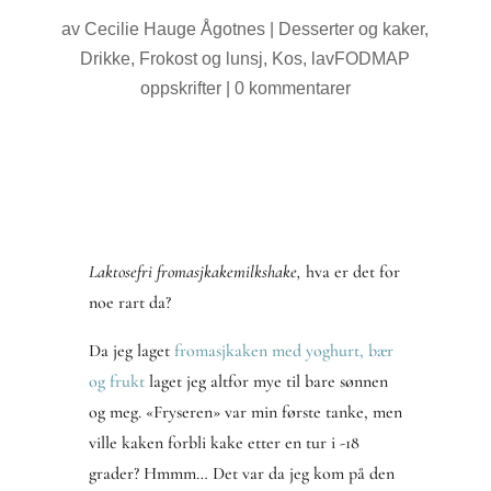
av
Cecilie Hauge Ågotnes
|
Desserter og kaker
,
Drikke
,
Frokost og lunsj
,
Kos
,
lavFODMAP
oppskrifter
|
0 kommentarer
Laktosefri fromasjkakemilkshake,
hva er det for
noe rart da?
Da jeg laget
fromasjkaken med yoghurt, bær
og frukt
laget jeg altfor mye til bare sønnen
og meg. «Fryseren» var min første tanke, men
ville kaken forbli kake etter en tur i -18
grader? Hmmm… Det var da jeg kom på den