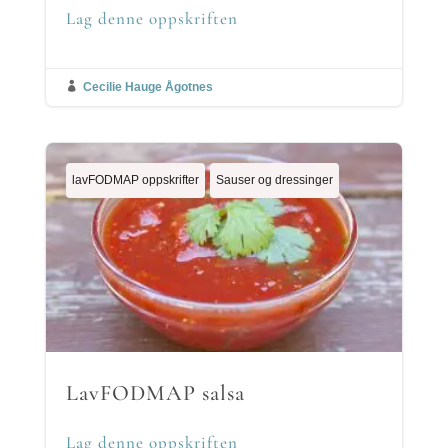
Lag denne oppskriften

Cecilie Hauge Ågotnes
lavFODMAP oppskrifter
Sauser og dressinger
LavFODMAP salsa
Lag denne oppskriften