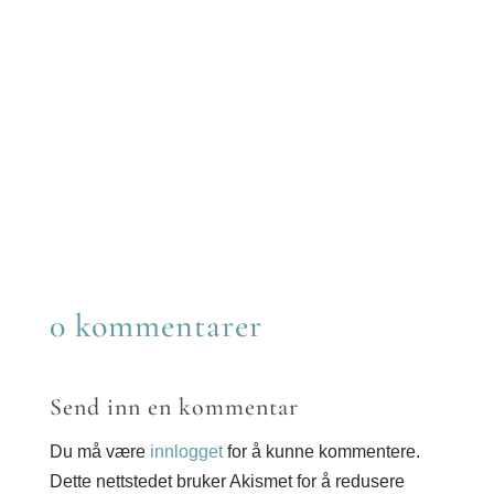
Share
on
Share
Facebook
on
Share
Twitter
on
Share
Reddit
on
Share
LinkedIn
on
Share
Email
on
WhatsApp
0 kommentarer
Send inn en kommentar
Du må være
innlogget
for å kunne kommentere.
Dette nettstedet bruker Akismet for å redusere