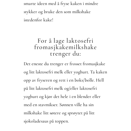
smarte ideen med å fryse kaken i mindre
stykker og bruke den som milkshake
istedenfor kake!
For å lage laktosefri
fromasjkakemilkshake
trenger du:
Det eneste du trenger er frosset fromasjkake
og litt laktosefri melk eller yoghurt. Ta kaken
opp av fryseren og rett i en boks/bolle. Hell
på litt laktosefri melk og/eller laktosefri
yoghurt og kjør det hele i en blender eller
med en stavmikser. Sønnen ville ha sin
milkshake litt søtere og sprøytet på litt
sjokoladesaus på toppen.