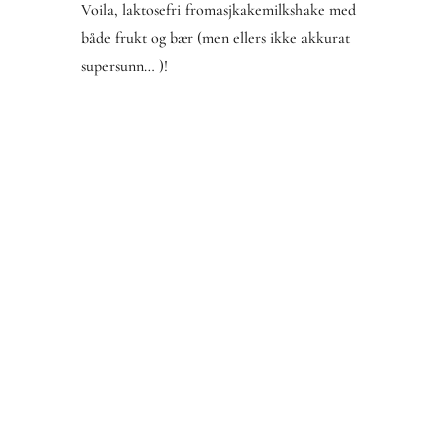
Voila, laktosefri fromasjkakemilkshake med
både frukt og bær (men ellers ikke akkurat
supersunn… )!