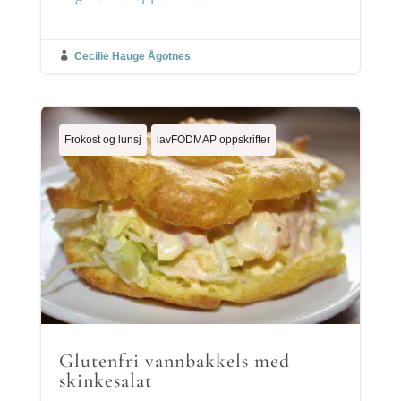

Cecilie Hauge Ågotnes
Frokost og lunsj
lavFODMAP oppskrifter
Glutenfri vannbakkels med
skinkesalat