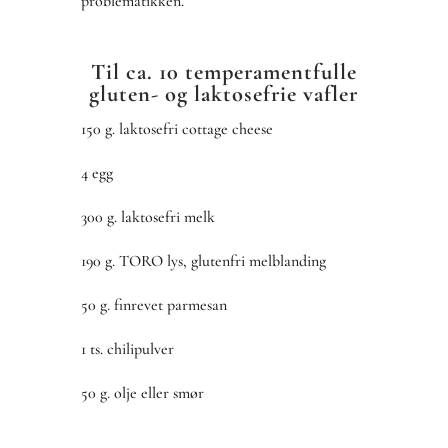
problematikken.
Til ca. 10 t
emperamentfulle
gluten- og laktosefrie vafler
150 g. laktosefri cottage cheese
4 egg
300 g. laktosefri melk
190 g. TORO lys, glutenfri melblanding
50 g. finrevet parmesan
1 ts. chilipulver
50 g. olje eller smør