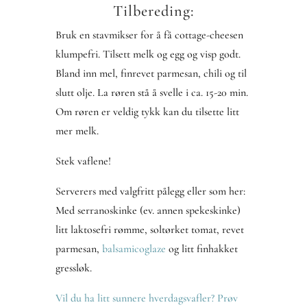
Tilbereding:
Bruk en stavmikser for å få cottage-cheesen
klumpefri. Tilsett melk og egg og visp godt.
Bland inn mel, finrevet parmesan, chili og til
slutt olje. La røren stå å svelle i ca. 15-20 min.
Om røren er veldig tykk kan du tilsette litt
mer melk.
Stek vaflene!
Serverers med valgfritt pålegg eller som her:
Med serranoskinke (ev. annen spekeskinke)
litt laktosefri rømme, soltørket tomat, revet
parmesan,
balsamicoglaze
og litt finhakket
gressløk.
Vil du ha litt sunnere hverdagsvafler? Prøv