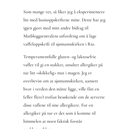
Som mange vet, så liker jeg å eksperimentere
litt med basisoppskriftene mine. Dette har jeg
igjen gjort med mitt andre bidrag til
Matbloggsentralens utfordring om å lage
vaffeloppskrift til sjømannskirken i Rio.
Temperamentfulle gluten- og laktosefrie
vafler vil gi en stakker, utsultet allergiker på
tur litt «skikkelig» mat i magen. Jeg er
overbevist om at sjømannskirken, uansett
hvor i verden den måtte ligge, ville fått en
(eller flere) trofast besøkende om de serverte
disse vaflene til sine allergikere. For en
allergiker på tur er det som å komme til
himmelen at noen faktisk forstår