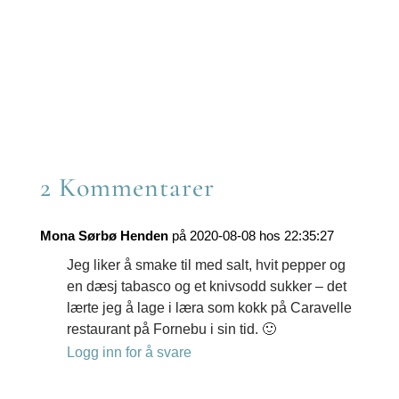
on
Share
Facebook
on
Share
Twitter
on
Share
Reddit
on
Share
LinkedIn
on
Share
Email
on
WhatsApp
2 Kommentarer
Mona Sørbø Henden
på 2020-08-08 hos 22:35:27
Jeg liker å smake til med salt, hvit pepper og
en dæsj tabasco og et knivsodd sukker – det
lærte jeg å lage i læra som kokk på Caravelle
restaurant på Fornebu i sin tid. 🙂
Logg inn for å svare