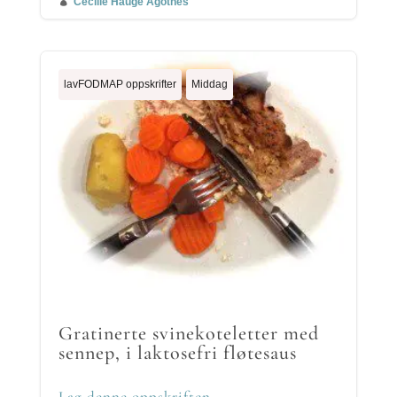

Cecilie Hauge Ågotnes
lavFODMAP oppskrifter
Middag
Gratinerte svinekoteletter med
sennep, i laktosefri fløtesaus
Lag denne oppskriften