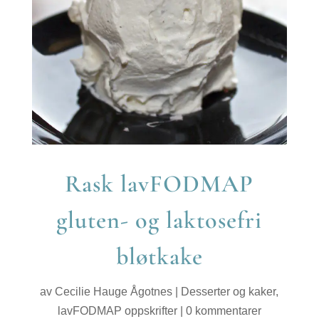
Rask lavFODMAP
gluten- og laktosefri
bløtkake
av
Cecilie Hauge Ågotnes
|
Desserter og kaker
,
lavFODMAP oppskrifter
|
0 kommentarer