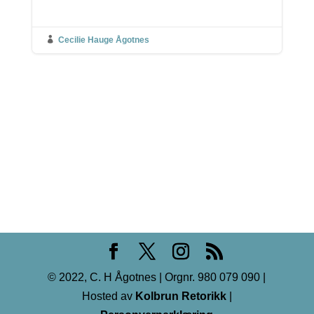

Cecilie Hauge Ågotnes
© 2022, C. H Ågotnes | Orgnr. 980 079 090 |
Hosted av
Kolbrun Retorikk
|