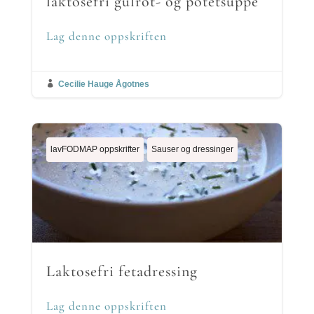
laktosefri gulrot- og potetsuppe
Lag denne oppskriften

Cecilie Hauge Ågotnes
lavFODMAP oppskrifter
Sauser og dressinger
Laktosefri fetadressing
Lag denne oppskriften