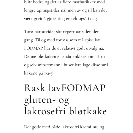
blitt bedre og det er flere matbutikker med
lengre åpningstider nå, men av og til kan det
være greit å gjøre ting enkelt også i dag.
Toro har utvidet sitt repertoar siden den
gang. Til og med for oss som må spise lav
FODMAP har de et relativt godt utvalg nå.
Denne bløtkaken er enda enklere enn Toro
og selv minstemann i huset kan lage disse små
kakene på 1-2-3!
Rask lavFODMAP
gluten- og
laktosefri bløtkake
Det gode med både laktosefri kremfløte og