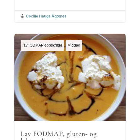

Cecilie Hauge Ågotnes
lavFODMAP oppskrifter
Middag
Lav FODMAP, gluten- og