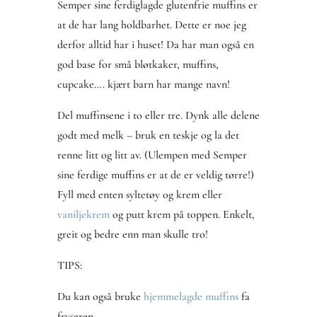
Semper sine ferdiglagde glutenfrie muffins er
at de har lang holdbarhet. Dette er noe jeg
derfor alltid har i huset! Da har man også en
god base for små bløtkaker, muffins,
cupcake…. kjært barn har mange navn!
Del muffinsene i to eller tre. Dynk alle delene
godt med melk – bruk en teskje og la det
renne litt og litt av. (Ulempen med Semper
sine ferdige muffins er at de er veldig tørre!)
Fyll med enten syltetøy og krem eller
vaniljekrem
og putt krem på toppen. Enkelt,
greit og bedre enn man skulle tro!
TIPS:
Du kan også bruke
hjemmelagde muffins
fa
fryseren.