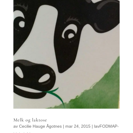
Melk og laktose
av
Cecilie Hauge Ågotnes
|
mar 24, 2015
|
lavFODMAP-