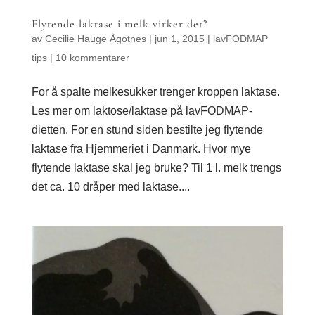
Flytende laktase i melk virker det?
av
Cecilie Hauge Ågotnes
|
jun 1, 2015
|
lavFODMAP
tips
|
10 kommentarer
For å spalte melkesukker trenger kroppen laktase.
Les mer om laktose/laktase på lavFODMAP-
dietten. For en stund siden bestilte jeg flytende
laktase fra Hjemmeriet i Danmark. Hvor mye
flytende laktase skal jeg bruke? Til 1 l. melk trengs
det ca. 10 dråper med laktase....