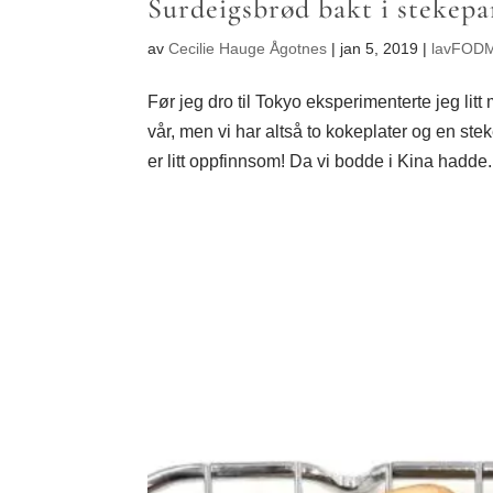
Surdeigsbrød bakt i stekep
av
Cecilie Hauge Ågotnes
|
jan 5, 2019
|
lavFODM
Før jeg dro til Tokyo eksperimenterte jeg lit
vår, men vi har altså to kokeplater og en 
er litt oppfinnsom! Da vi bodde i Kina hadde.