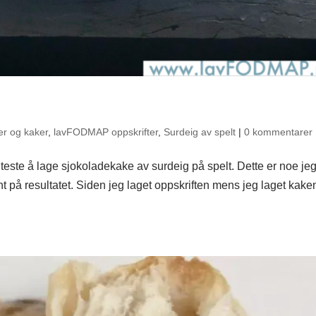
er og kaker
,
lavFODMAP oppskrifter
,
Surdeig av spelt
|
0 kommentarer
 teste å lage sjokoladekake av surdeig på spelt. Dette er noe je
ent på resultatet. Siden jeg laget oppskriften mens jeg laget kake