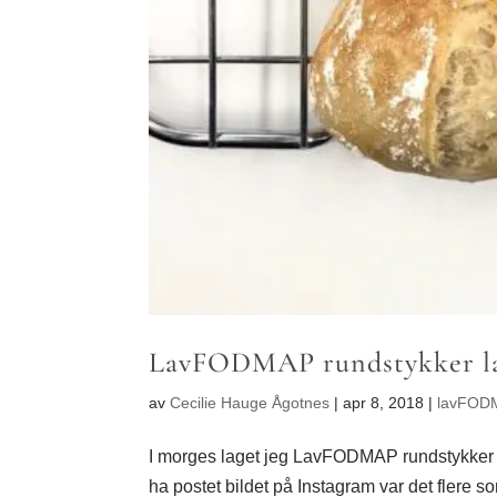
LavFODMAP rundstykker la
av
Cecilie Hauge Ågotnes
|
apr 8, 2018
|
lavFODM
I morges laget jeg LavFODMAP rundstykker is
ha postet bildet på Instagram var det flere 