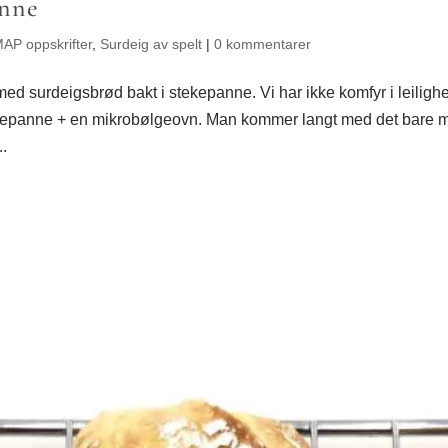
anne
AP oppskrifter
,
Surdeig av spelt
|
0 kommentarer
t med surdeigsbrød bakt i stekepanne. Vi har ikke komfyr i leiligh
stekepanne + en mikrobølgeovn. Man kommer langt med det bare 
..