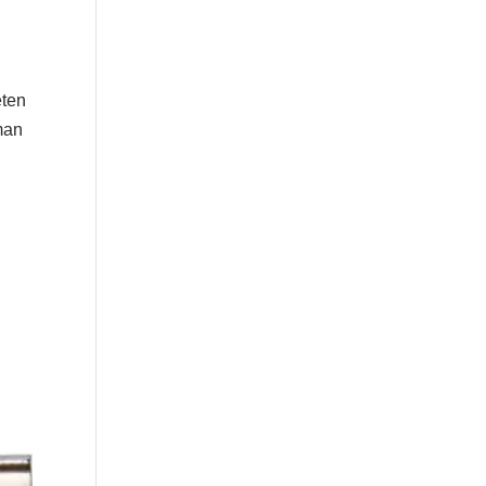
eten
man