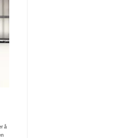
er å
en