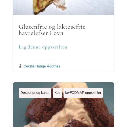
Glutenfrie og laktosefrie
havrelefser i ovn
Lag denne oppskriften

Cecilie Hauge Ågotnes
Desserter og kaker
Kos
lavFODMAP oppskrifter