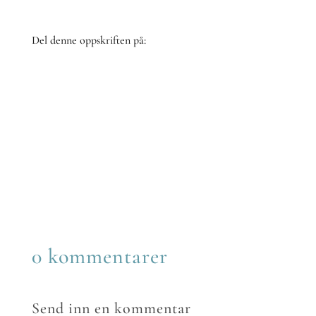
Del denne oppskriften på:
Share
on
Share
Facebook
on
Share
Twitter
on
Share
Reddit
on
Share
LinkedIn
on
Share
Email
on
WhatsApp
0 kommentarer
Send inn en kommentar