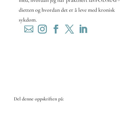
dietten og hvordan det er å leve med kronisk
sykdom.
Del denne oppskriften på:
Share
on
Share