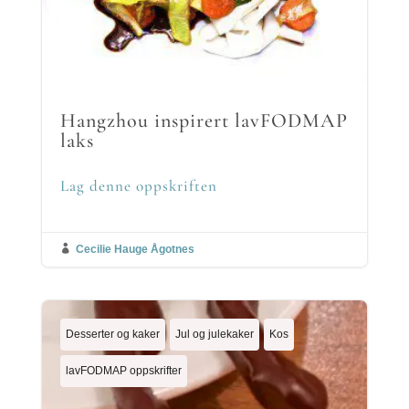
Hangzhou inspirert lavFODMAP
laks
Lag denne oppskriften

Cecilie Hauge Ågotnes
Desserter og kaker
Jul og julekaker
Kos
lavFODMAP oppskrifter