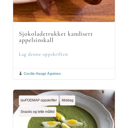
Sjokoladetrukket kandisert
appelsinskall
Lag denne oppskriften

Cecilie Hauge Ågotnes
lavFODMAP oppskrifter
Middag
Snacks og lette måltid