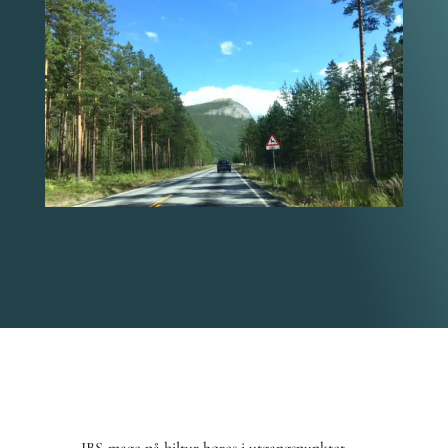
IBS-mage på biltur høres i utgangspunktet