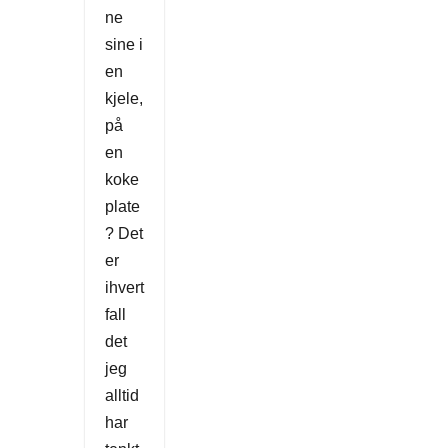
ne
sine i
en
kjele,
på
en
koke
plate
? Det
er
ihvert
fall
det
jeg
alltid
har