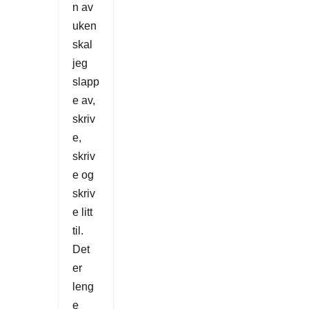
n av
uken
skal
jeg
slapp
e av,
skriv
e,
skriv
e og
skriv
e litt
til.
Det
er
leng
e