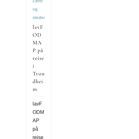
Land
og
steder
lavF
OD
MA
P på
reise
i
Tron
dhei
m
lavF
ODM
AP
på
reise