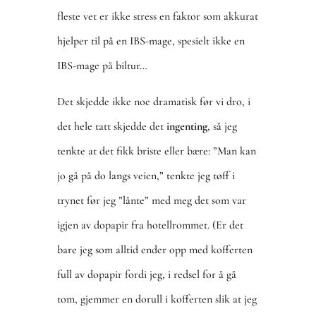
fleste vet er ikke stress en faktor som akkurat
hjelper til på en IBS-mage, spesielt ikke en
IBS-mage på biltur…
Det skjedde ikke noe dramatisk før vi dro, i
det hele tatt skjedde det
ingenting
, så jeg
tenkte at det fikk briste eller bære: ”Man kan
jo gå på do langs veien,” tenkte jeg tøff i
trynet før jeg ”lånte” med meg det som var
igjen av dopapir fra hotellrommet. (Er det
bare jeg som alltid ender opp med kofferten
full av dopapir fordi jeg, i redsel for å gå
tom, gjemmer en dorull i kofferten slik at jeg