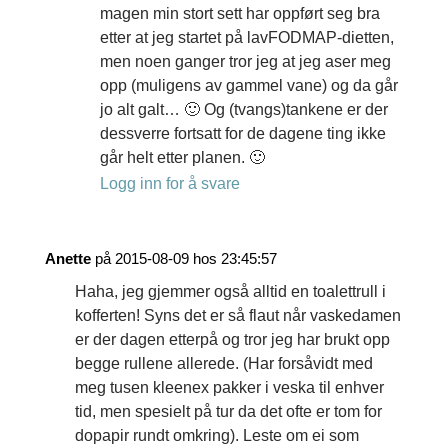
magen min stort sett har oppført seg bra
etter at jeg startet på lavFODMAP-dietten,
men noen ganger tror jeg at jeg aser meg
opp (muligens av gammel vane) og da går
jo alt galt… 🙂 Og (tvangs)tankene er der
dessverre fortsatt for de dagene ting ikke
går helt etter planen. 🙂
Logg inn for å svare
Anette
på 2015-08-09 hos 23:45:57
Haha, jeg gjemmer også alltid en toalettrull i
kofferten! Syns det er så flaut når vaskedamen
er der dagen etterpå og tror jeg har brukt opp
begge rullene allerede. (Har forsåvidt med
meg tusen kleenex pakker i veska til enhver
tid, men spesielt på tur da det ofte er tom for
dopapir rundt omkring). Leste om ei som