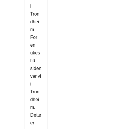
i
Tron
dhei
m
For
en
ukes
tid
siden
var vi
i
Tron
dhei
m.
Dette
er