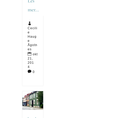
Les
mer...

Cecili
e
Haug
e
Ågotn
es

okt
21,
201
4

0