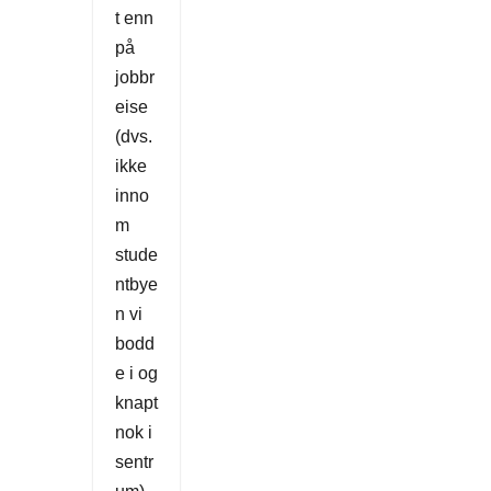
t enn
på
jobbr
eise
(dvs.
ikke
inno
m
stude
ntbye
n vi
bodd
e i og
knapt
nok i
sentr