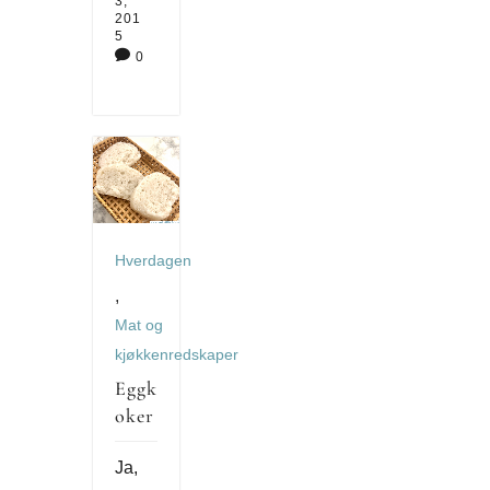
3,
201
5

0
Hverdagen
,
Mat og
kjøkkenredskaper
Eggk
oker
Ja,