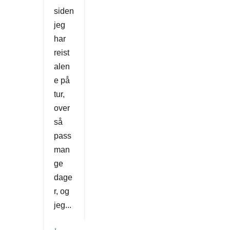
siden
jeg
har
reist
alen
e på
tur,
over
så
pass
man
ge
dage
r, og
jeg...