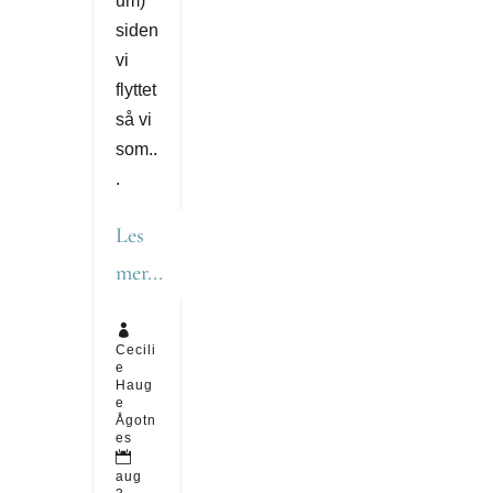
um)
siden
vi
flyttet
så vi
som..
.
Les
mer...

Cecili
e
Haug
e
Ågotn
es

aug