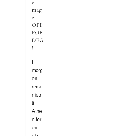
e
mag
e:
OPP
FØR
DEG
!
I
morg
en
reise
r jeg
til
Athe
n for
en
uke.