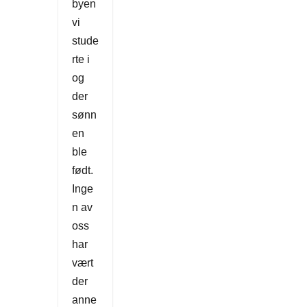
byen
vi
stude
rte i
og
der
sønn
en
ble
født.
Inge
n av
oss
har
vært
der
anne