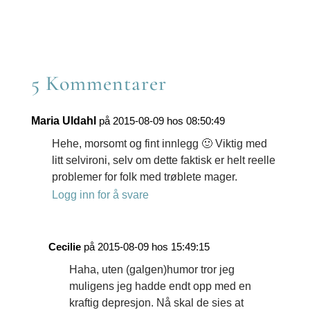
Email
on
WhatsApp
5 Kommentarer
Maria Uldahl
på 2015-08-09 hos 08:50:49
Hehe, morsomt og fint innlegg 🙂 Viktig med
litt selvironi, selv om dette faktisk er helt reelle
problemer for folk med trøblete mager.
Logg inn for å svare
Cecilie
på 2015-08-09 hos 15:49:15
Haha, uten (galgen)humor tror jeg
muligens jeg hadde endt opp med en
kraftig depresjon. Nå skal de sies at