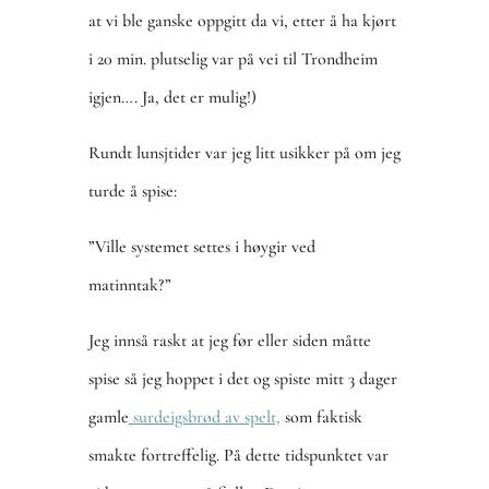
at vi ble ganske oppgitt da vi, etter å ha kjørt
i 20 min. plutselig var på vei til Trondheim
igjen…. Ja, det er mulig!)
Rundt lunsjtider var jeg litt usikker på om jeg
turde å spise:
”Ville systemet settes i høygir ved
matinntak?”
Jeg innså raskt at jeg før eller siden måtte
spise så jeg hoppet i det og spiste mitt 3 dager
gamle
surdeigsbrød av spelt,
som faktisk
smakte fortreffelig. På dette tidspunktet var