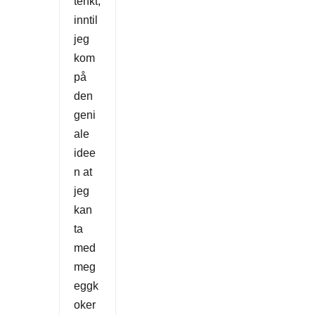
tenkt,
inntil
jeg
kom
på
den
geni
ale
idee
n at
jeg
kan
ta
med
meg
eggk
oker