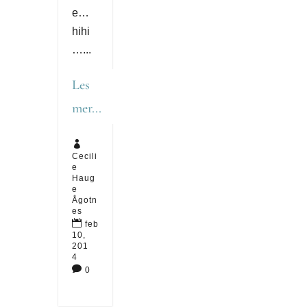
e…
hihi
…...
Les
mer...

Cecili
e
Haug
e
Ågotn
es

feb
10,
201
4

0