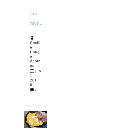
Les
mer...

Cecili
e
Haug
e
Ågotn
es

jun
1,
201
6

0