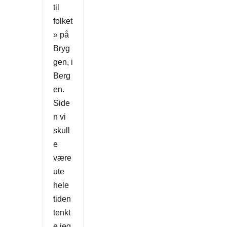
til
folket
» på
Bryg
gen, i
Berg
en.
Side
n vi
skull
e
være
ute
hele
tiden
tenkt
e jeg