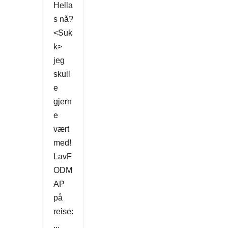
Hella
s nå?
<Suk
k>
jeg
skull
e
gjern
e
vært
med!
LavF
ODM
AP
på
reise:
...