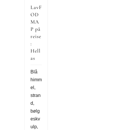
LavF
OD
MA
P på
reise
:
Hell
as
Blå
himm
el,
stran
d,
bølg
eskv
ulp,