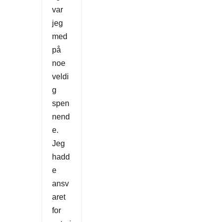
var
jeg
med
på
noe
veldi
g
spen
nend
e.
Jeg
hadd
e
ansv
aret
for