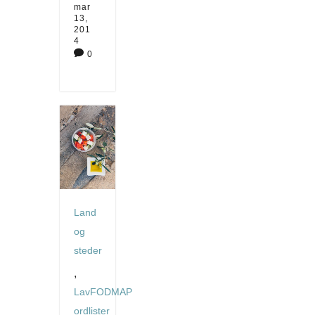
mar
13,
201
4

0
Land
og
steder
,
LavFODMAP
ordlister