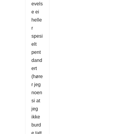
evels
e ei
helle
r
spesi
elt
pent
dand
ert
(høre
r jeg
noen
si at
jeg
ikke
burd
e tatt