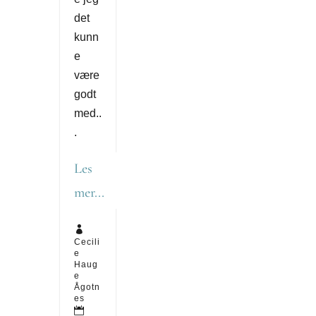
det
kunn
e
være
godt
med..
.
Les
mer...

Cecili
e
Haug
e
Ågotn
es
