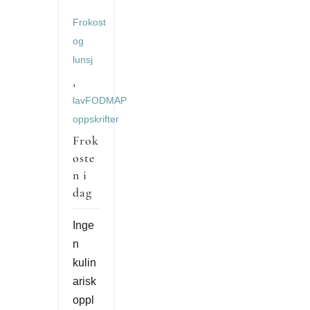
Frokost
og
lunsj
,
lavFODMAP
oppskrifter
Frok
oste
n i
dag
Inge
n
kulin
arisk
oppl