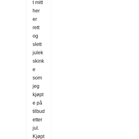
t mitt
her
er
rett
og
slett
julek
skink
e
som
jeg
kjøpt
e på
tilbud
etter
jul.
Kjøpt