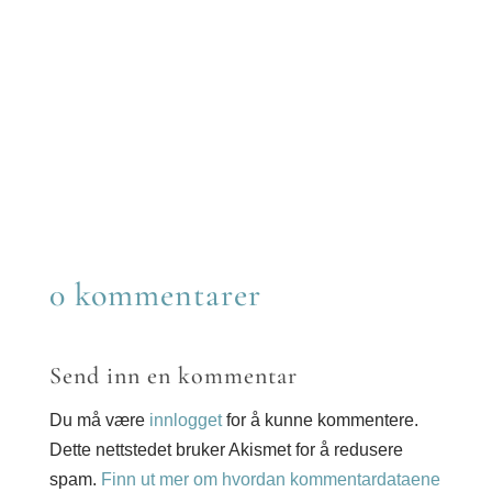
on
Share
Facebook
on
Share
Twitter
on
Share
Reddit
on
Share
LinkedIn
on
Share
Email
on
WhatsApp
0 kommentarer
Send inn en kommentar
Du må være
innlogget
for å kunne kommentere.
Dette nettstedet bruker Akismet for å redusere
spam.
Finn ut mer om hvordan kommentardataene