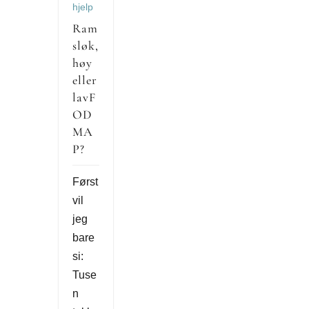
hjelp
Ram
sløk,
høy
eller
lavF
OD
MA
P?
Først
vil
jeg
bare
si:
Tuse
n