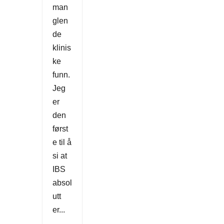
man
glen
de
klinis
ke
funn.
Jeg
er
den
først
e til å
si at
IBS
absol
utt
er...