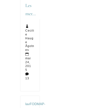
Les
mer...

Cecili
e
Haug
e
Ågotn
es

mai
24,
201
5

13
lavFODMAP-