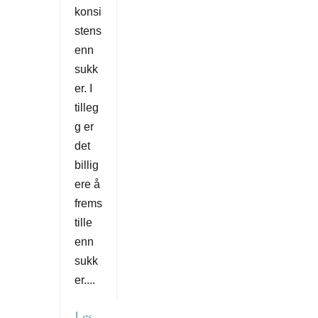
konsi
stens
enn
sukk
er. I
tilleg
g er
det
billig
ere å
frems
tille
enn
sukk
er....
Les