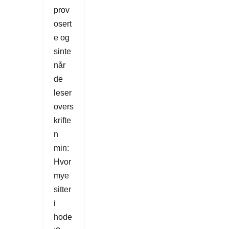
prov
osert
e og
sinte
når
de
leser
overs
krifte
n
min:
Hvor
mye
sitter
i
hode