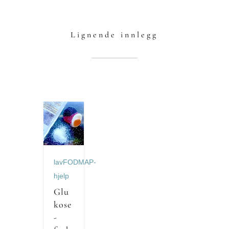
Lignende innlegg
lavFODMAP-
hjelp
Glu
kose
-