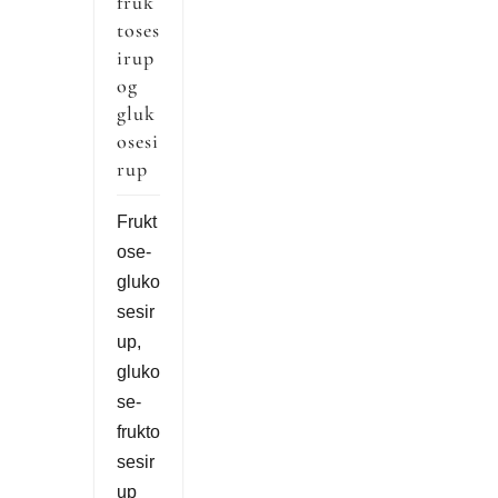
fruk
toses
irup
og
gluk
osesi
rup
Frukt
ose-
gluko
sesir
up,
gluko
se-
frukto
sesir
up