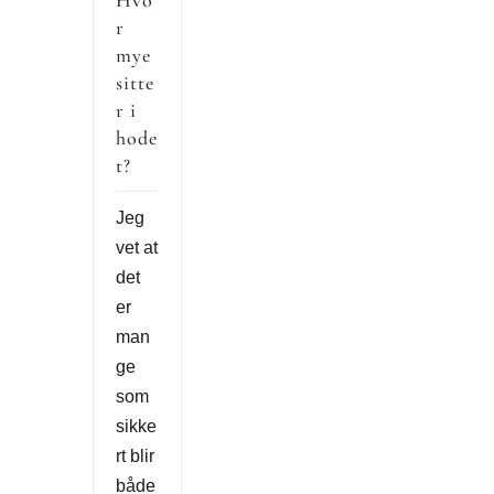
Hvo
r
mye
sitte
r i
hode
t?
Jeg
vet at
det
er
man
ge
som
sikke
rt blir
både