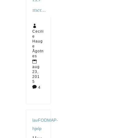
mer...

Cecili
e
Haug
e
Ågotn
es

aug
23,
201
5

4
lavFODMAP-
hjelp