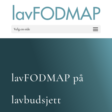
Velg en side
lavFODMAP på
lavbudsjett