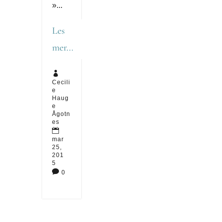
»...
Les
mer...

Cecili
e
Haug
e
Ågotn
es

mar
25,
201
5

0