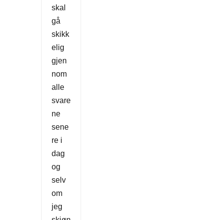
skal
gå
skikk
elig
gjen
nom
alle
svare
ne
sene
re i
dag
og
selv
om
jeg
skjøn