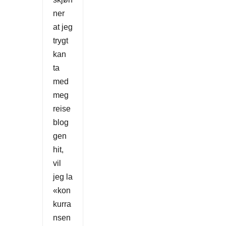
ner
at jeg
trygt
kan
ta
med
meg
reise
blog
gen
hit,
vil
jeg la
«kon
kurra
nsen